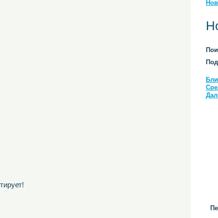
Нов
Н
Пои
Под
Бли
Сре
Дал
тирует!
Пе