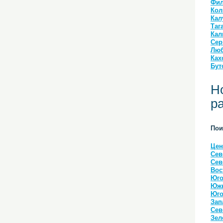
Фил
Кол
Кал
Таг
Кал
Сер
Люб
Ках
Бут
Н
р
Пои
Цен
Сев
Сев
Вос
Юго
Южн
Юго
Зап
Сев
Зел