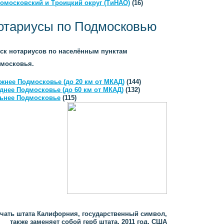
омосковский и Троицкий округ (ТиНАО)
(16)
отариусы по Подмосковью
ск нотариусов по населённым пунктам
московья.
жнее Подмосковье (до 20 км от МКАД)
(144)
днее Подмосковье (до 60 км от МКАД)
(132)
ьнее Подмосковье
(115)
чать штата Калифорния, государственный символ,
также заменяет собой герб штата, 2011 год, США