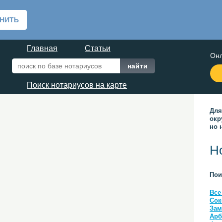
Главная
Статьи
Онл
Поиск нотариусов на карте
Для
окр
но 
Н
Пои
Все
Сок
Зам
Арб