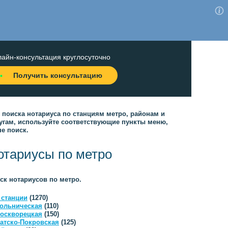
айн-консультация круглосуточно
Получить консультацию
 поиска нотариуса по станциям метро, районам и
угам, используйте соответствующие пункты меню,
не поиск.
отариусы по метро
ск нотариусов по метро.
 станции
(1270)
ольническая
(110)
оскворецкая
(150)
атско-Покровская
(125)