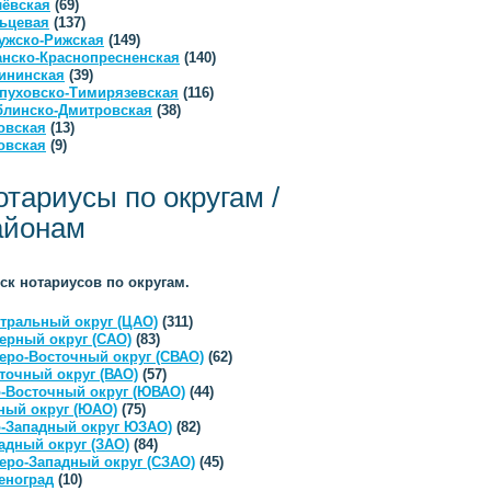
ёвская
(69)
ьцевая
(137)
ужско-Рижская
(149)
анско-Краснопресненская
(140)
ининская
(39)
пуховско-Тимирязевская
(116)
линско-Дмитровская
(38)
овская
(13)
овская
(9)
отариусы по округам /
айонам
ск нотариусов по округам.
тральный округ (ЦАО)
(311)
ерный округ (САО)
(83)
еро-Восточный округ (СВАО)
(62)
точный округ (ВАО)
(57)
-Восточный округ (ЮВАО)
(44)
ый округ (ЮАО)
(75)
-Западный округ ЮЗАО)
(82)
адный округ (ЗАО)
(84)
еро-Западный округ (СЗАО)
(45)
еноград
(10)