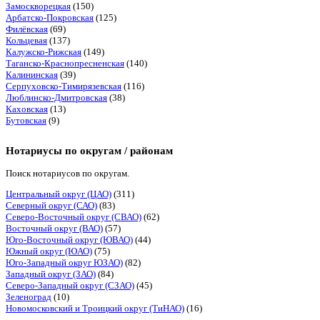
Замоскворецкая
(150)
Арбатско-Покровская
(125)
Филёвская
(69)
Кольцевая
(137)
Калужско-Рижская
(149)
Таганско-Краснопресненская
(140)
Калининская
(39)
Серпуховско-Тимирязевская
(116)
Люблинско-Дмитровская
(38)
Каховская
(13)
Бутовская
(9)
Нотариусы по округам / районам
Поиск нотариусов по округам.
Центральный округ (ЦАО)
(311)
Северный округ (САО)
(83)
Северо-Восточный округ (СВАО)
(62)
Восточный округ (ВАО)
(57)
Юго-Восточный округ (ЮВАО)
(44)
Южный округ (ЮАО)
(75)
Юго-Западный округ ЮЗАО)
(82)
Западный округ (ЗАО)
(84)
Северо-Западный округ (СЗАО)
(45)
Зеленоград
(10)
Новомосковский и Троицкий округ (ТиНАО)
(16)