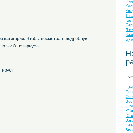
Фил
Кол
Кал
Таг
Кал
Сер
Люб
Ках
й категории. Чтобы посмотреть подробную
Бут
 по ФИО нотариуса.
Н
р
тирует!
Пои
Цен
Сев
Сев
Вос
Юго
Южн
Юго
Зап
Сев
Зел