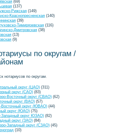
ёвская
(69)
ьцевая
(137)
ужско-Рижская
(149)
анско-Краснопресненская
(140)
ининская
(39)
пуховско-Тимирязевская
(116)
линско-Дмитровская
(38)
овская
(13)
овская
(9)
отариусы по округам /
айонам
ск нотариусов по округам.
тральный округ (ЦАО)
(311)
ерный округ (САО)
(83)
еро-Восточный округ (СВАО)
(62)
точный округ (ВАО)
(57)
-Восточный округ (ЮВАО)
(44)
ый округ (ЮАО)
(75)
-Западный округ ЮЗАО)
(82)
адный округ (ЗАО)
(84)
еро-Западный округ (СЗАО)
(45)
еноград
(10)