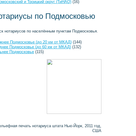
омосковский и Троицкий округ (ТиНАО)
(16)
отариусы по Подмосковью
ск нотариусов по населённым пунктам Подмосковья.
жнее Подмосковье (до 20 км от МКАД)
(144)
днее Подмосковье (до 60 км от МКАД)
(132)
ьнее Подмосковье
(115)
ельефная печать нотариуса штата Нью-Йорк, 2011 год,
США