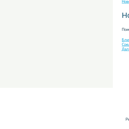
Нов
Н
Пои
Бли
Сре
Дал
Р