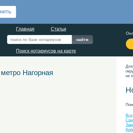
Главная
Статьи
Онл
Поиск нотариусов на карте
Для
 метро Нагорная
окр
не п
Н
Пои
Все
Сок
Зам
Арб