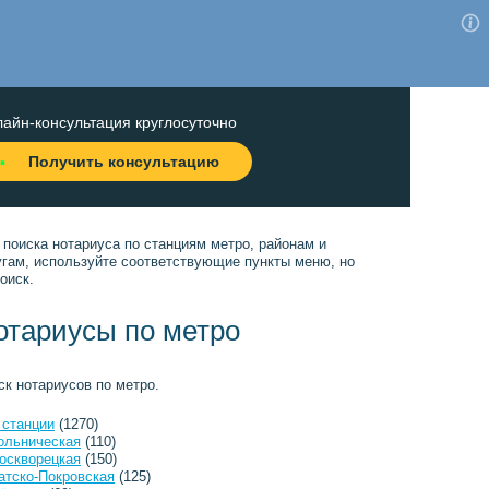
айн-консультация круглосуточно
Получить консультацию
 поиска нотариуса по станциям метро, районам и
угам, используйте соответствующие пункты меню, но
оиск.
отариусы по метро
ск нотариусов по метро.
 станции
(1270)
ольническая
(110)
оскворецкая
(150)
атско-Покровская
(125)