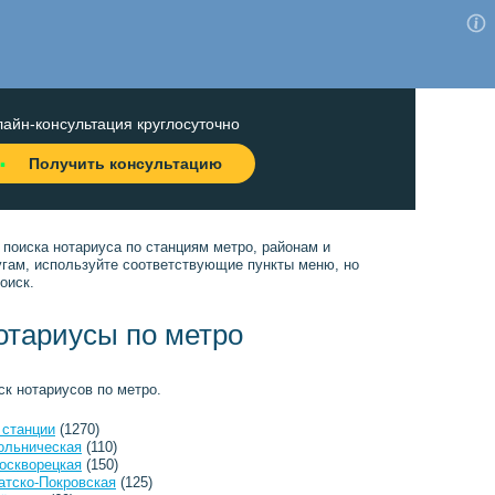
айн-консультация круглосуточно
Получить консультацию
 поиска нотариуса по станциям метро, районам и
угам, используйте соответствующие пункты меню, но
оиск.
отариусы по метро
ск нотариусов по метро.
 станции
(1270)
ольническая
(110)
оскворецкая
(150)
атско-Покровская
(125)