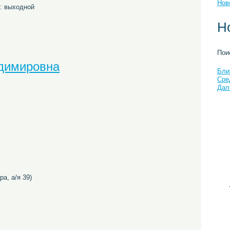
Нов
с: выходной
Н
Пои
адимировна
Бли
Сре
Дал
ра, а/я 39)