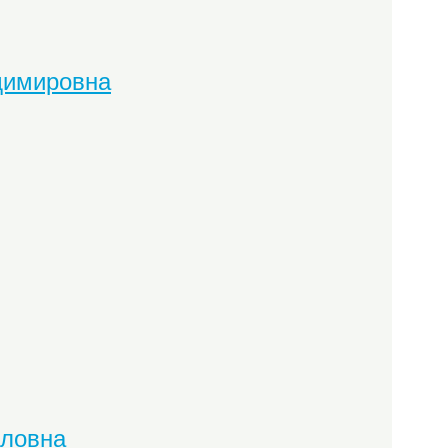
димировна
йловна