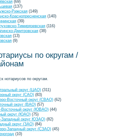
ёвская
(69)
ьцевая
(137)
ужско-Рижская
(149)
анско-Краснопресненская
(140)
ининская
(39)
пуховско-Тимирязевская
(116)
линско-Дмитровская
(38)
овская
(13)
овская
(9)
отариусы по округам /
айонам
ск нотариусов по округам.
тральный округ (ЦАО)
(311)
ерный округ (САО)
(83)
еро-Восточный округ (СВАО)
(62)
точный округ (ВАО)
(57)
-Восточный округ (ЮВАО)
(44)
ый округ (ЮАО)
(75)
-Западный округ ЮЗАО)
(82)
адный округ (ЗАО)
(84)
еро-Западный округ (СЗАО)
(45)
еноград
(10)