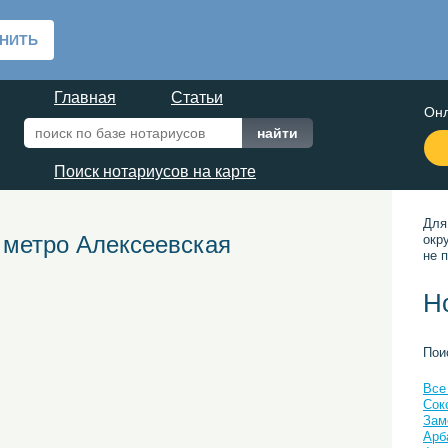
Главная
Статьи
Онл
Поиск нотариусов на карте
Для
 метро Алексеевская
окр
не п
Н
Пои
Все
Сок
Зам
Арб