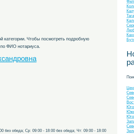
Фил
Кол
Кал
Таг
Кал
Сер
Люб
Ках
й категории. Чтобы посмотреть подробную
Бут
 по ФИО нотариуса.
Н
ксандровна
р
Пои
Цен
Сев
Сев
Вос
Юго
Южн
Юго
Зап
Сев
00 без обеда; Ср: 09:00 - 18:00 без обеда; Чт: 09:00 - 18:00
Зел