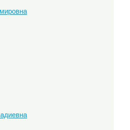
имировна
надиевна