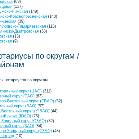
ёвская
(69)
ьцевая
(137)
ужско-Рижская
(149)
анско-Краснопресненская
(140)
ининская
(39)
пуховско-Тимирязевская
(116)
линско-Дмитровская
(38)
овская
(13)
овская
(9)
отариусы по округам /
айонам
ск нотариусов по округам.
тральный округ (ЦАО)
(311)
ерный округ (САО)
(83)
еро-Восточный округ (СВАО)
(62)
точный округ (ВАО)
(57)
-Восточный округ (ЮВАО)
(44)
ый округ (ЮАО)
(75)
-Западный округ ЮЗАО)
(82)
адный округ (ЗАО)
(84)
еро-Западный округ (СЗАО)
(45)
еноград
(10)