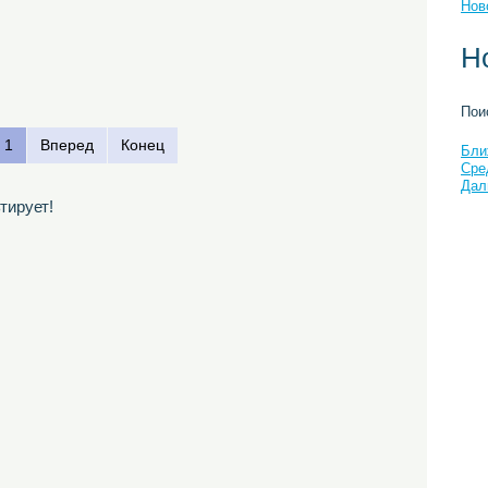
Нов
Н
Пои
1
Вперед
Конец
Бли
Сре
Дал
тирует!