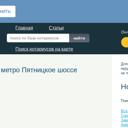
Главная
Статьи
Онл
Поиск нотариусов на карте
Для
 метро Пятницкое шоссе
окр
не п
Н
Пои
Все
Сок
Зам
Арб