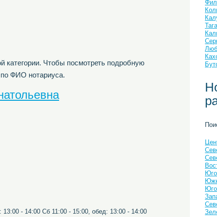
Фил
Кол
Кал
Таг
Кал
Сер
Люб
Ках
й категории. Чтобы посмотреть подробную
Бут
 по ФИО нотариуса.
Н
натольевна
р
Пои
Цен
Сев
Сев
Вос
Юго
Южн
Юго
Зап
Сев
3:00 - 14:00 Сб 11:00 - 15:00, обед: 13:00 - 14:00
Зел