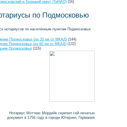
омосковский и Троицкий округ (ТиНАО)
(16)
отариусы по Подмосковью
ск нотариусов по населённым пунктам Подмосковья.
жнее Подмосковье (до 20 км от МКАД)
(144)
днее Подмосковье (до 60 км от МКАД)
(132)
ьнее Подмосковье
(115)
Нотариус Мэттиас Мордейк скрепил сей печатью
документ в 1756 году в городе Ютерзен, Германия