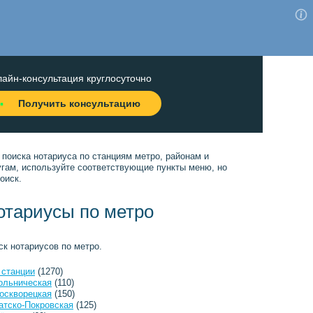
айн-консультация круглосуточно
Получить консультацию
 поиска нотариуса по станциям метро, районам и
угам, используйте соответствующие пункты меню, но
оиск.
отариусы по метро
ск нотариусов по метро.
 станции
(1270)
ольническая
(110)
оскворецкая
(150)
атско-Покровская
(125)