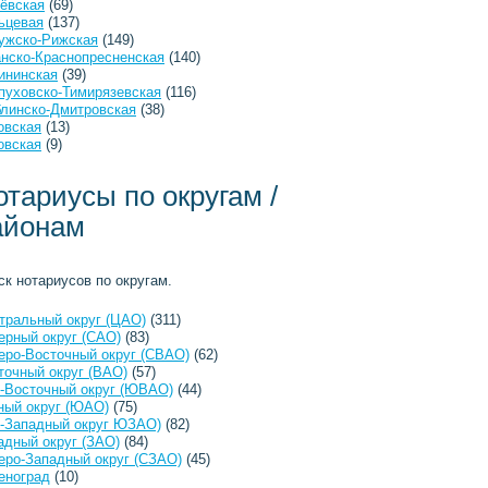
ёвская
(69)
ьцевая
(137)
ужско-Рижская
(149)
анско-Краснопресненская
(140)
ининская
(39)
пуховско-Тимирязевская
(116)
линско-Дмитровская
(38)
овская
(13)
овская
(9)
отариусы по округам /
айонам
ск нотариусов по округам.
тральный округ (ЦАО)
(311)
ерный округ (САО)
(83)
еро-Восточный округ (СВАО)
(62)
точный округ (ВАО)
(57)
-Восточный округ (ЮВАО)
(44)
ый округ (ЮАО)
(75)
-Западный округ ЮЗАО)
(82)
адный округ (ЗАО)
(84)
еро-Западный округ (СЗАО)
(45)
еноград
(10)