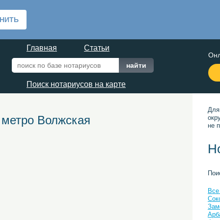
Главная
Статьи
Онл
Поиск нотариусов на карте
Для
 метро Волжская
окр
не п
Н
Пои
Все
Сок
Зам
Арб