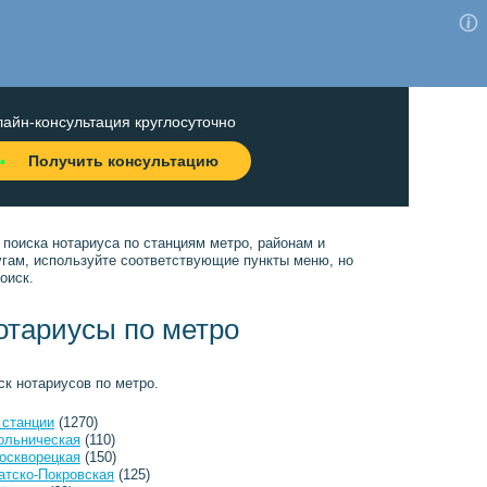
айн-консультация круглосуточно
Получить консультацию
 поиска нотариуса по станциям метро, районам и
угам, используйте соответствующие пункты меню, но
оиск.
отариусы по метро
ск нотариусов по метро.
 станции
(1270)
ольническая
(110)
оскворецкая
(150)
атско-Покровская
(125)