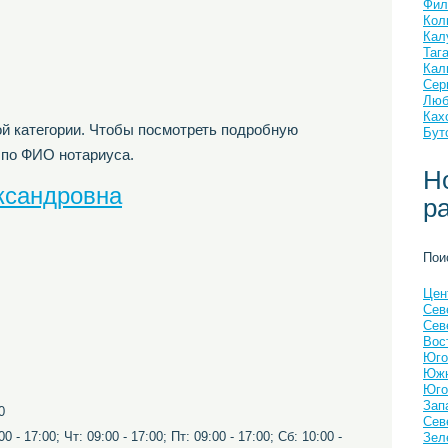
Фил
Кол
Кал
Таг
Кал
Сер
Люб
Ках
й категории. Чтобы посмотреть подробную
Бут
 по ФИО нотариуса.
Н
ксандровна
р
Пои
Цен
Сев
Сев
Вос
Юго
Южн
Юго
Зап
0
Сев
0 - 17:00; Чт: 09:00 - 17:00; Пт: 09:00 - 17:00; Сб: 10:00 -
Зел