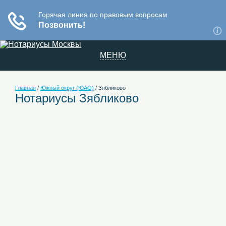
МЕНЮ
Главная
/
Южный округ (ЮАО)
/
Зябликово
Нотариусы Зябликово