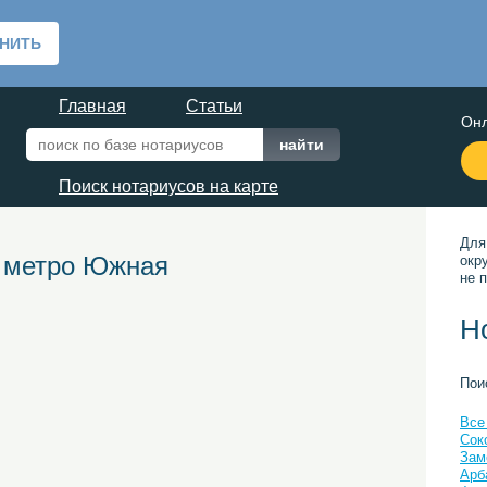
Главная
Статьи
Онл
Поиск нотариусов на карте
Для
и метро Южная
окр
не п
Н
Пои
Все
Сок
Зам
Арб