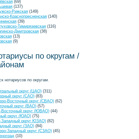
ёвская
(69)
ьцевая
(137)
ужско-Рижская
(149)
анско-Краснопресненская
(140)
ининская
(39)
пуховско-Тимирязевская
(116)
линско-Дмитровская
(38)
овская
(13)
овская
(9)
отариусы по округам /
айонам
ск нотариусов по округам.
тральный округ (ЦАО)
(311)
ерный округ (САО)
(83)
еро-Восточный округ (СВАО)
(62)
точный округ (ВАО)
(57)
-Восточный округ (ЮВАО)
(44)
ый округ (ЮАО)
(75)
-Западный округ ЮЗАО)
(82)
адный округ (ЗАО)
(84)
еро-Западный округ (СЗАО)
(45)
еноград
(10)