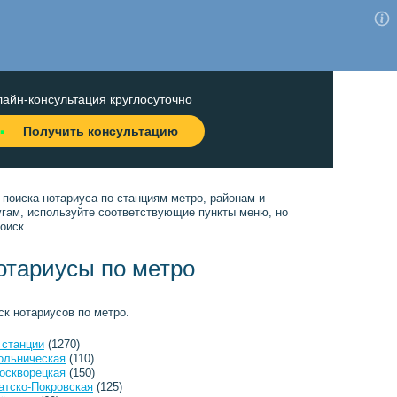
айн-консультация круглосуточно
Получить консультацию
 поиска нотариуса по станциям метро, районам и
угам, используйте соответствующие пункты меню, но
оиск.
отариусы по метро
ск нотариусов по метро.
 станции
(1270)
ольническая
(110)
оскворецкая
(150)
атско-Покровская
(125)