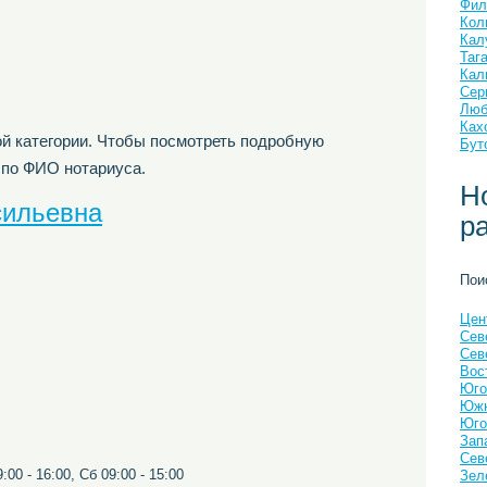
Фил
Кол
Кал
Таг
Кал
Сер
Люб
Ках
й категории. Чтобы посмотреть подробную
Бут
 по ФИО нотариуса.
Н
сильевна
р
Пои
Цен
Сев
Сев
Вос
Юго
Южн
Юго
Зап
Сев
00 - 16:00, Сб 09:00 - 15:00
Зел