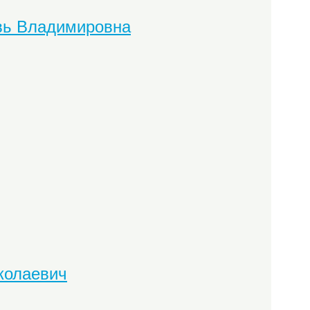
вь Владимировна
колаевич