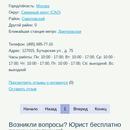
Город/область:
Москва
Округ:
Северный округ (САО)
Район:
Савеловский
Другой район: 0
Ближайшая станция метро:
Дмитровская
Телефон: (495) 685-77-10
Адрес: 127015, Бутырская ул., д. 75
Часы работы: Пн: 10:00 - 17:00; Вт: 10:00 - 17:00; Ср: 10:00 -
17:00; Чт: 10:00 - 17:00; Пт: 10:00 - 17:00; Сб: выходной; Вс:
выходной
Просмотреть отзывы о нотариусе
(0)
Оставить отзыв
Начало
Назад
1
Вперед
Конец
Возникли вопросы? Юрист бесплатно