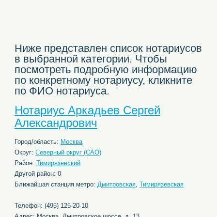
Ниже представлен список нотариусов
в выбранной категории. Чтобы
посмотреть подробную информацию
по конкретному нотариусу, кликните
по ФИО нотариуса.
Нотариус Аркадьев Сергей
Александрович
Город/область:
Москва
Округ:
Северный округ (САО)
Район:
Тимирязевский
Другой район: 0
Ближайшая станция метро:
Дмитровская
,
Тимирязевская
Телефон: (495) 125-20-10
Адрес: Москва, Дмитровское шоссе, д. 13