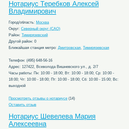
Нотариус Теребков Алексей
Владимирович
Город/область:
Москва
Округ:
Северный округ (САО)
Район:
Тимирязевский
Другой район: 0
Ближайшая станция метро:
Дмитровская
,
Тимирязевская
Телефон: (495) 648-56-16
Адрес: 127422, Всеволода Вишневского ул., д. 2/7
Часы работы: Пн: 10:00 - 18:00; Вт: 10:00 - 18:00; Ср: 10:00 -
18:00; Чт: 10:00 - 18:00; Пт: 10:00 - 18:00; Сб: 10:00 - 15:00; Вс:
выходной
Просмотреть отзывы о нотариусе
(14)
Оставить отзыв
Нотариус Шевелева Мария
Алексеевна