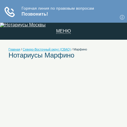
МЕНЮ
Главная
/
Северо-Восточный округ (СВАО)
/
Марфино
Нотариусы Марфино