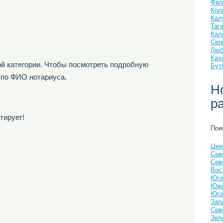
Фил
Кол
Кал
Таг
Кал
Сер
Люб
Ках
й категории. Чтобы посмотреть подробную
Бут
 по ФИО нотариуса.
Н
р
тирует!
Пои
Цен
Сев
Сев
Вос
Юго
Южн
Юго
Зап
Сев
Зел