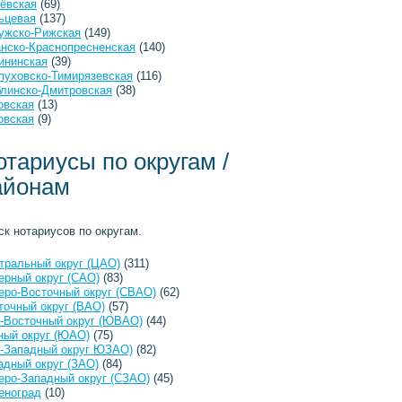
ёвская
(69)
ьцевая
(137)
ужско-Рижская
(149)
анско-Краснопресненская
(140)
ининская
(39)
пуховско-Тимирязевская
(116)
линско-Дмитровская
(38)
овская
(13)
овская
(9)
отариусы по округам /
айонам
ск нотариусов по округам.
тральный округ (ЦАО)
(311)
ерный округ (САО)
(83)
еро-Восточный округ (СВАО)
(62)
точный округ (ВАО)
(57)
-Восточный округ (ЮВАО)
(44)
ый округ (ЮАО)
(75)
-Западный округ ЮЗАО)
(82)
адный округ (ЗАО)
(84)
еро-Западный округ (СЗАО)
(45)
еноград
(10)