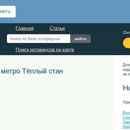
Главная
Статьи
Онл
Поиск нотариусов на карте
Для
 метро Тёплый стан
окр
не п
Н
Пои
Все
Сок
Зам
Арб