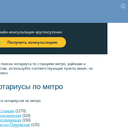
айн-консультация круглосуточно
Получить консультацию
 поиска нотариуса по станциям метро, районам и
угам, используйте соответствующие пункты меню, но
оиск.
отариусы по метро
ск нотариусов по метро.
 станции
(1270)
ольническая
(110)
оскворецкая
(150)
атско-Покровская
(125)