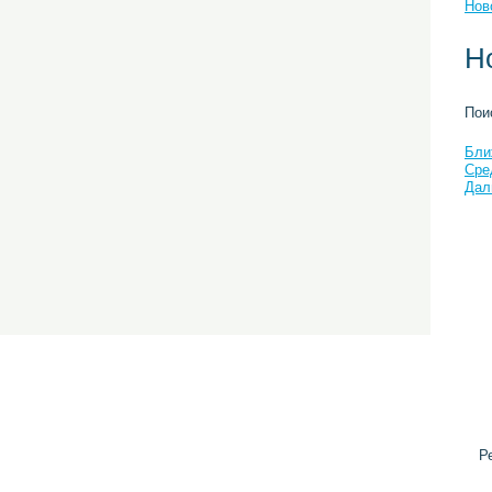
Нов
Н
Пои
Бли
Сре
Дал
Р