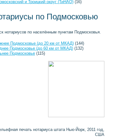
омосковский и Троицкий округ (ТиНАО)
(16)
отариусы по Подмосковью
ск нотариусов по населённым пунктам Подмосковья.
жнее Подмосковье (до 20 км от МКАД)
(144)
днее Подмосковье (до 60 км от МКАД)
(132)
ьнее Подмосковье
(115)
ельефная печать нотариуса штата Нью-Йорк, 2011 год,
США