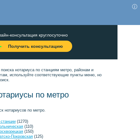
айн-консультация круглосуточно
Получить консультацию
 поиска нотариуса по станциям метро, районам и
угам, используйте соответствующие пункты меню, но
оиск.
отариусы по метро
ск нотариусов по метро.
 станции
(1270)
ольническая
(110)
оскворецкая
(150)
атско-Покровская
(125)