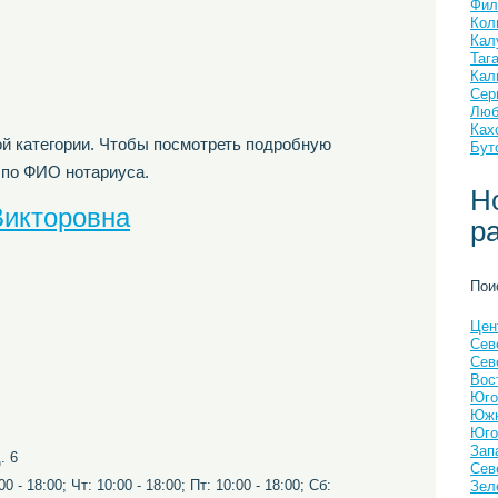
Фил
Кол
Кал
Таг
Кал
Сер
Люб
Ках
й категории. Чтобы посмотреть подробную
Бут
 по ФИО нотариуса.
Н
Викторовна
р
Пои
Цен
Сев
Сев
Вос
Юго
Южн
Юго
Зап
. 6
Сев
0 - 18:00; Чт: 10:00 - 18:00; Пт: 10:00 - 18:00; Сб:
Зел