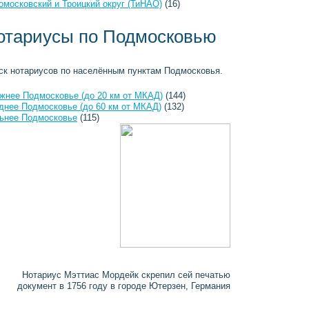
омосковский и Троицкий округ (ТиНАО)
(16)
отариусы по Подмосковью
ск нотариусов по населённым пунктам Подмосковья.
жнее Подмосковье (до 20 км от МКАД)
(144)
днее Подмосковье (до 60 км от МКАД)
(132)
ьнее Подмосковье
(115)
Нотариус Мэттиас Мордейк скрепил сей печатью
документ в 1756 году в городе Ютерзен, Германия