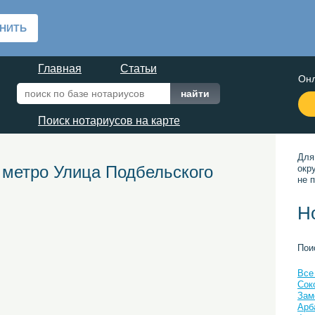
Главная
Статьи
Онл
Поиск нотариусов на карте
Для
 метро Улица Подбельского
окр
не п
Н
Пои
Все
Сок
Зам
Арб