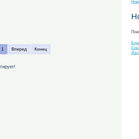
Нов
Н
Пои
Бли
Сре
1
Вперед
Конец
Дал
тирует!