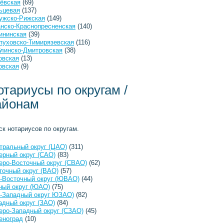
ёвская
(69)
ьцевая
(137)
ужско-Рижская
(149)
анско-Краснопресненская
(140)
ининская
(39)
пуховско-Тимирязевская
(116)
линско-Дмитровская
(38)
овская
(13)
овская
(9)
отариусы по округам /
айонам
ск нотариусов по округам.
тральный округ (ЦАО)
(311)
ерный округ (САО)
(83)
еро-Восточный округ (СВАО)
(62)
точный округ (ВАО)
(57)
-Восточный округ (ЮВАО)
(44)
ый округ (ЮАО)
(75)
-Западный округ ЮЗАО)
(82)
адный округ (ЗАО)
(84)
еро-Западный округ (СЗАО)
(45)
еноград
(10)