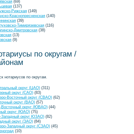
ёвская
(69)
ьцевая
(137)
ужско-Рижская
(149)
анско-Краснопресненская
(140)
ининская
(39)
пуховско-Тимирязевская
(116)
линско-Дмитровская
(38)
овская
(13)
овская
(9)
отариусы по округам /
айонам
ск нотариусов по округам.
тральный округ (ЦАО)
(311)
ерный округ (САО)
(83)
еро-Восточный округ (СВАО)
(62)
точный округ (ВАО)
(57)
-Восточный округ (ЮВАО)
(44)
ый округ (ЮАО)
(75)
-Западный округ ЮЗАО)
(82)
адный округ (ЗАО)
(84)
еро-Западный округ (СЗАО)
(45)
еноград
(10)