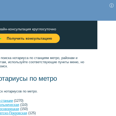
айн-консультация круглосуточно
Получить консультацию
 поиска нотариуса по станциям метро, районам и
угам, используйте соответствующие пункты меню, но
оиск.
отариусы по метро
ск нотариусов по метро.
 станции
(1270)
ольническая
(110)
оскворецкая
(150)
атско-Покровская
(125)