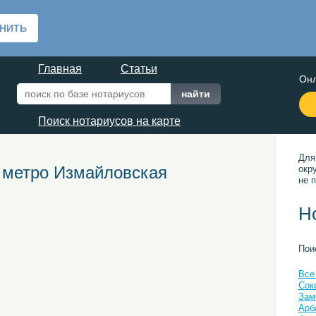
Главная
Статьи
Онл
Поиск нотариусов на карте
Для
 метро Измайловская
окр
не п
Н
Пои
Все
Сок
Зам
Арб