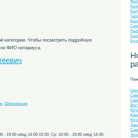
Фил
Кол
Кал
Таг
Кал
Сер
Люб
Ках
й категории. Чтобы посмотреть подробную
Бут
 по ФИО нотариуса.
Н
геевич
р
Пои
Цен
Сев
Сев
я
,
Щёлковская
Вос
Юго
Южн
Юго
Зап
Сев
0 - 19:00 обед 14:00-15:00; Ср: 10:00 - 19:00 обед 14:00-
Зел