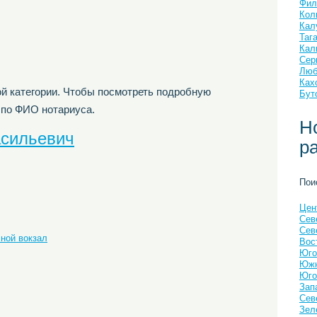
Фил
Кол
Кал
Таг
Кал
Сер
Люб
Ках
й категории. Чтобы посмотреть подробную
Бут
 по ФИО нотариуса.
Н
асильевич
р
Пои
Цен
Сев
Сев
ной вокзал
Вос
Юго
Южн
Юго
Зап
Сев
Зел