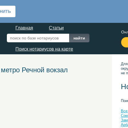
Главная
Статьи
Онл
Поиск нотариусов на карте
Для
 метро Речной вокзал
окр
не п
Н
Пои
Все
Сок
Зам
Арб