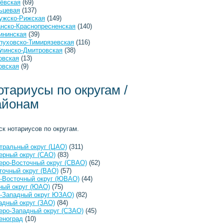
ёвская
(69)
ьцевая
(137)
ужско-Рижская
(149)
анско-Краснопресненская
(140)
ининская
(39)
пуховско-Тимирязевская
(116)
линско-Дмитровская
(38)
овская
(13)
овская
(9)
отариусы по округам /
айонам
ск нотариусов по округам.
тральный округ (ЦАО)
(311)
ерный округ (САО)
(83)
еро-Восточный округ (СВАО)
(62)
точный округ (ВАО)
(57)
-Восточный округ (ЮВАО)
(44)
ый округ (ЮАО)
(75)
-Западный округ ЮЗАО)
(82)
адный округ (ЗАО)
(84)
еро-Западный округ (СЗАО)
(45)
еноград
(10)