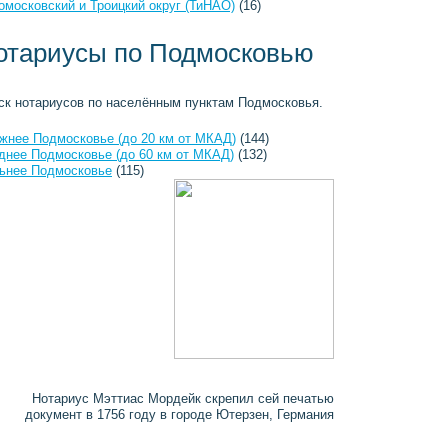
омосковский и Троицкий округ (ТиНАО)
(16)
отариусы по Подмосковью
ск нотариусов по населённым пунктам Подмосковья.
жнее Подмосковье (до 20 км от МКАД)
(144)
днее Подмосковье (до 60 км от МКАД)
(132)
ьнее Подмосковье
(115)
Нотариус Мэттиас Мордейк скрепил сей печатью
документ в 1756 году в городе Ютерзен, Германия