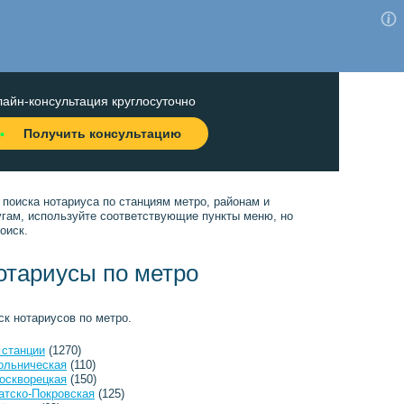
айн-консультация круглосуточно
Получить консультацию
 поиска нотариуса по станциям метро, районам и
угам, используйте соответствующие пункты меню, но
оиск.
отариусы по метро
ск нотариусов по метро.
 станции
(1270)
ольническая
(110)
оскворецкая
(150)
атско-Покровская
(125)