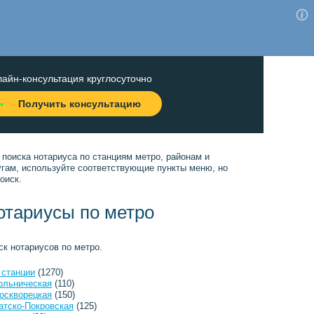
айн-консультация круглосуточно
Получить консультацию
 поиска нотариуса по станциям метро, районам и
угам, используйте соответствующие пункты меню, но
оиск.
отариусы по метро
ск нотариусов по метро.
 станции
(1270)
ольническая
(110)
оскворецкая
(150)
атско-Покровская
(125)