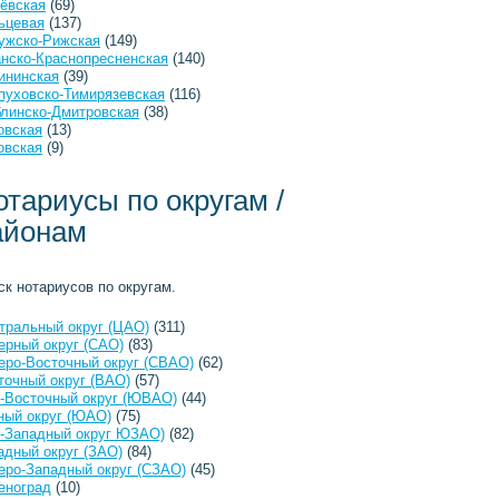
ёвская
(69)
ьцевая
(137)
ужско-Рижская
(149)
анско-Краснопресненская
(140)
ининская
(39)
пуховско-Тимирязевская
(116)
линско-Дмитровская
(38)
овская
(13)
овская
(9)
отариусы по округам /
айонам
ск нотариусов по округам.
тральный округ (ЦАО)
(311)
ерный округ (САО)
(83)
еро-Восточный округ (СВАО)
(62)
точный округ (ВАО)
(57)
-Восточный округ (ЮВАО)
(44)
ый округ (ЮАО)
(75)
-Западный округ ЮЗАО)
(82)
адный округ (ЗАО)
(84)
еро-Западный округ (СЗАО)
(45)
еноград
(10)