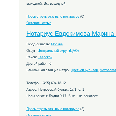
выходной; Вс: выходной
Просмотреть отзывы о нотариусе
(0)
Оставить отзыв
Нотариус Евдокимова Марина
Город/область:
Москва
Округ:
Центральный округ (ЦАО)
Район:
Тверской
Другой район: 0
Ближайшая станция метро:
Цветной бульвар
,
Чеховска
Телефон: (495) 694-18-12
Адрес: Петровский бульв., 17/1, с. 1
Часы работы: Будни 9-17. Вых. - не работает
Просмотреть отзывы о нотариусе
(2)
Оставить отзыв