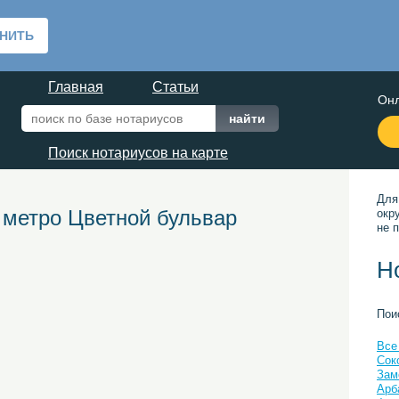
Главная
Статьи
Онл
Поиск нотариусов на карте
Для
 метро Цветной бульвар
окр
не п
Н
Пои
Все
Сок
Зам
Арб