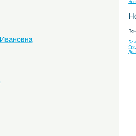
Нов
Н
Пои
 Ивановна
Бли
Сре
Дал
я