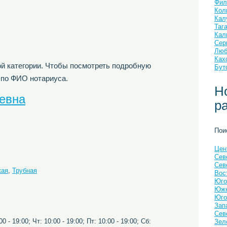
Фил
Кол
Кал
Таг
Кал
Сер
Люб
Ках
й категории. Чтобы посмотреть подробную
Бут
 по ФИО нотариуса.
Н
ьевна
р
Пои
Цен
Сев
Сев
кая
,
Трубная
Вос
Юго
Южн
Юго
Зап
Сев
0 - 19:00; Чт: 10:00 - 19:00; Пт: 10:00 - 19:00; Сб:
Зел