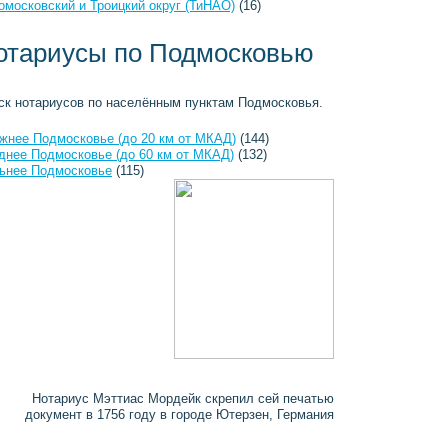
омосковский и Троицкий округ (ТиНАО)
(16)
отариусы по Подмосковью
ск нотариусов по населённым пунктам Подмосковья.
жнее Подмосковье (до 20 км от МКАД)
(144)
днее Подмосковье (до 60 км от МКАД)
(132)
ьнее Подмосковье
(115)
Нотариус Мэттиас Мордейк скрепил сей печатью
документ в 1756 году в городе Ютерзен, Германия