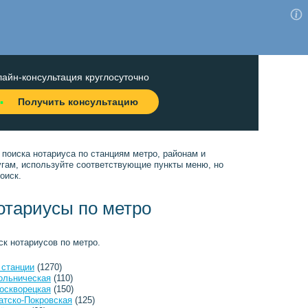
айн-консультация круглосуточно
Получить консультацию
 поиска нотариуса по станциям метро, районам и
угам, используйте соответствующие пункты меню, но
оиск.
отариусы по метро
ск нотариусов по метро.
 станции
(1270)
ольническая
(110)
оскворецкая
(150)
атско-Покровская
(125)