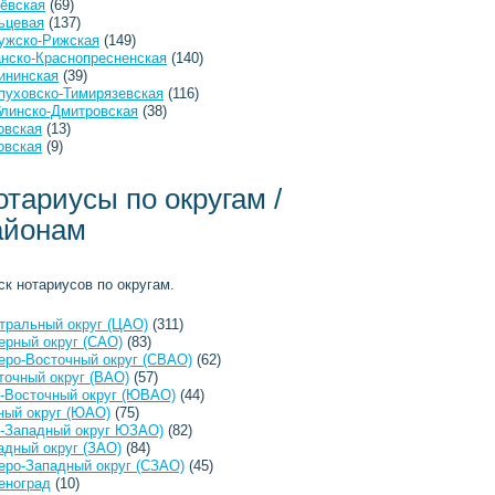
ёвская
(69)
ьцевая
(137)
ужско-Рижская
(149)
анско-Краснопресненская
(140)
ининская
(39)
пуховско-Тимирязевская
(116)
линско-Дмитровская
(38)
овская
(13)
овская
(9)
отариусы по округам /
айонам
ск нотариусов по округам.
тральный округ (ЦАО)
(311)
ерный округ (САО)
(83)
еро-Восточный округ (СВАО)
(62)
точный округ (ВАО)
(57)
-Восточный округ (ЮВАО)
(44)
ый округ (ЮАО)
(75)
-Западный округ ЮЗАО)
(82)
адный округ (ЗАО)
(84)
еро-Западный округ (СЗАО)
(45)
еноград
(10)