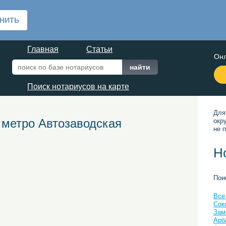
Главная
Статьи
Онл
Поиск нотариусов на карте
Для
 метро Автозаводская
окр
не п
Н
Пои
Все
Сок
Зам
Арб