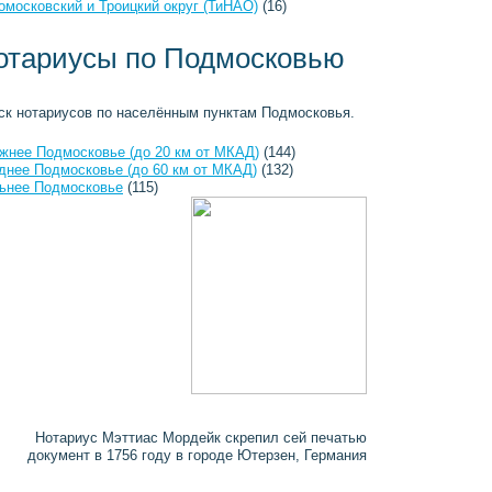
омосковский и Троицкий округ (ТиНАО)
(16)
отариусы по Подмосковью
ск нотариусов по населённым пунктам Подмосковья.
жнее Подмосковье (до 20 км от МКАД)
(144)
днее Подмосковье (до 60 км от МКАД)
(132)
ьнее Подмосковье
(115)
Нотариус Мэттиас Мордейк скрепил сей печатью
документ в 1756 году в городе Ютерзен, Германия