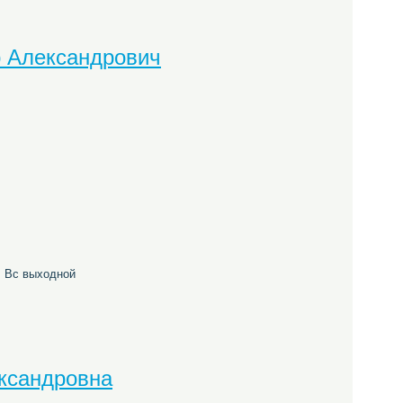
р Александрович
б, Вс выходной
ксандровна