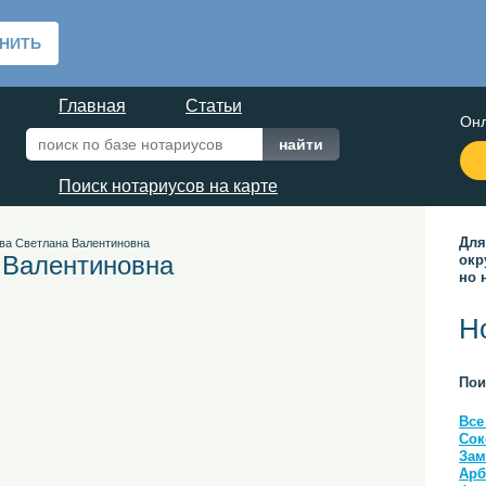
Главная
Статьи
Онл
Поиск нотариусов на карте
Для
ва Светлана Валентиновна
 Валентиновна
окр
но 
Н
Пои
Все
Сок
Зам
Арб