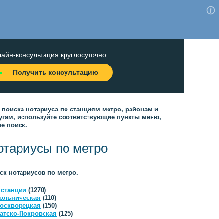
айн-консультация круглосуточно
Получить консультацию
 поиска нотариуса по станциям метро, районам и
угам, используйте соответствующие пункты меню,
не поиск.
отариусы по метро
ск нотариусов по метро.
 станции
(1270)
ольническая
(110)
оскворецкая
(150)
атско-Покровская
(125)