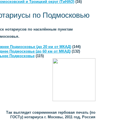
омосковский и Троицкий округ (ТиНАО)
(16)
отариусы по Подмосковью
ск нотариусов по населённым пунктам
московья.
жнее Подмосковье (до 20 км от МКАД)
(144)
днее Подмосковье (до 60 км от МКАД)
(132)
ьнее Подмосковье
(115)
Так выглядит современная гербовая печать (по
ГОСТу) нотариуса г. Москвы, 2011 год, Россия