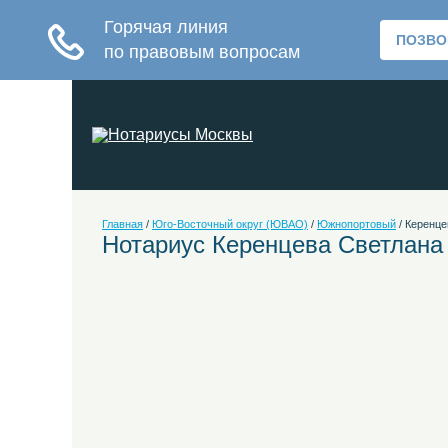
Главная
/
Юго-Восточный округ (ЮВАО)
/
Южнопортовый
/
Керенце
Нотариус Керенцева Светлана