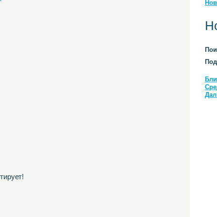
Нов
Н
Пои
Под
Бли
Сре
Дал
тирует!