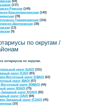
ёвская
(69)
ьцевая
(137)
ужско-Рижская
(149)
анско-Краснопресненская
(140)
ининская
(39)
пуховско-Тимирязевская
(116)
линско-Дмитровская
(38)
овская
(13)
овская
(9)
отариусы по округам /
айонам
ск нотариусов по округам.
тральный округ (ЦАО)
(311)
ерный округ (САО)
(83)
еро-Восточный округ (СВАО)
(62)
точный округ (ВАО)
(57)
-Восточный округ (ЮВАО)
(44)
ый округ (ЮАО)
(75)
-Западный округ ЮЗАО)
(82)
адный округ (ЗАО)
(84)
еро-Западный округ (СЗАО)
(45)
еноград
(10)