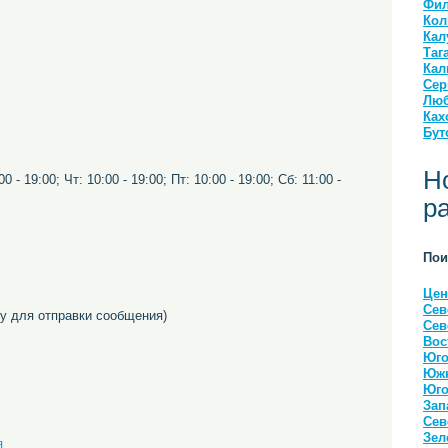
Фил
Кол
Кал
Таг
Кал
Сер
Люб
Ках
Бут
Н
0 - 19:00; Чт: 10:00 - 19:00; Пт: 10:00 - 19:00; Сб: 11:00 -
р
Пои
Цен
Сев
 для отправки сообщения)
Сев
Вос
Юго
Южн
Юго
Зап
Сев
Зел
я