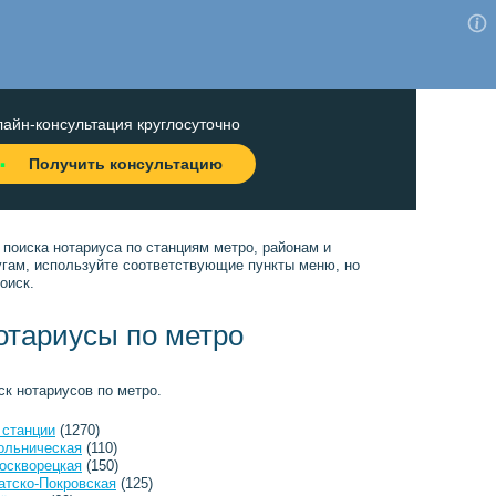
айн-консультация круглосуточно
Получить консультацию
 поиска нотариуса по станциям метро, районам и
угам, используйте соответствующие пункты меню, но
оиск.
отариусы по метро
ск нотариусов по метро.
 станции
(1270)
ольническая
(110)
оскворецкая
(150)
атско-Покровская
(125)