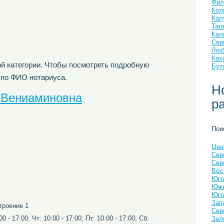
Фил
Кол
Кал
Таг
Кал
Сер
Люб
Ках
й категории. Чтобы посмотреть подробную
Бут
 по ФИО нотариуса.
Н
 Вениаминовна
р
Пои
Цен
Сев
Сев
Вос
Юго
Южн
Юго
Зап
троение 1
Сев
0 - 17:00; Чт: 10:00 - 17:00; Пт: 10:00 - 17:00; Сб:
Зел