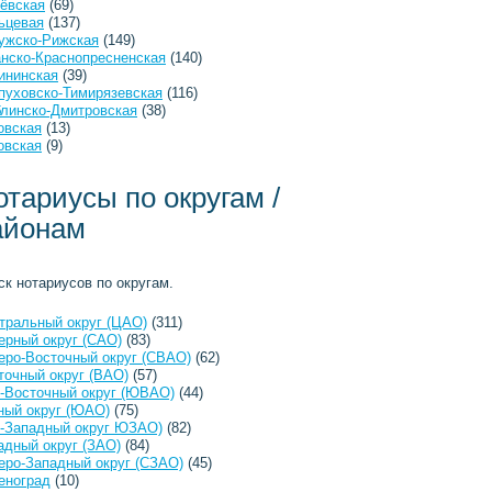
ёвская
(69)
ьцевая
(137)
ужско-Рижская
(149)
анско-Краснопресненская
(140)
ининская
(39)
пуховско-Тимирязевская
(116)
линско-Дмитровская
(38)
овская
(13)
овская
(9)
отариусы по округам /
айонам
ск нотариусов по округам.
тральный округ (ЦАО)
(311)
ерный округ (САО)
(83)
еро-Восточный округ (СВАО)
(62)
точный округ (ВАО)
(57)
-Восточный округ (ЮВАО)
(44)
ый округ (ЮАО)
(75)
-Западный округ ЮЗАО)
(82)
адный округ (ЗАО)
(84)
еро-Западный округ (СЗАО)
(45)
еноград
(10)