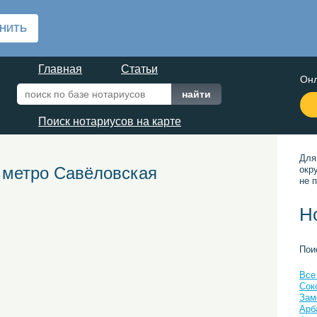
Главная
Статьи
Онл
Поиск нотариусов на карте
Для
 метро Савёловская
окр
не п
Н
Пои
Все
Сок
Зам
Арб