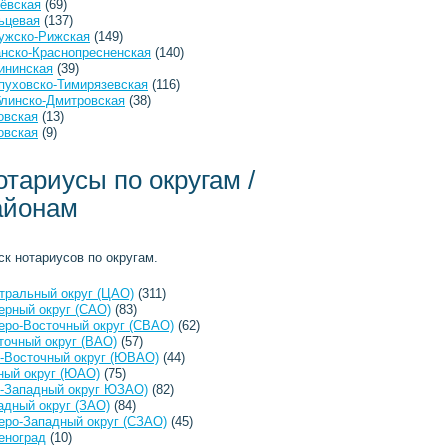
ёвская
(69)
ьцевая
(137)
ужско-Рижская
(149)
анско-Краснопресненская
(140)
ининская
(39)
пуховско-Тимирязевская
(116)
линско-Дмитровская
(38)
овская
(13)
овская
(9)
отариусы по округам /
айонам
ск нотариусов по округам.
тральный округ (ЦАО)
(311)
ерный округ (САО)
(83)
еро-Восточный округ (СВАО)
(62)
точный округ (ВАО)
(57)
-Восточный округ (ЮВАО)
(44)
ый округ (ЮАО)
(75)
-Западный округ ЮЗАО)
(82)
адный округ (ЗАО)
(84)
еро-Западный округ (СЗАО)
(45)
еноград
(10)