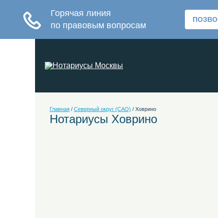
Главная
/
Северный округ (САО)
/
Ховрино
Нотариусы Ховрино