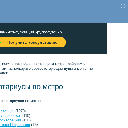
айн-консультация круглосуточно
Получить консультацию
 поиска нотариуса по станциям метро, районам и
угам, используйте соответствующие пункты меню, но
оиск.
отариусы по метро
ск нотариусов по метро.
 станции
(1270)
ольническая
(110)
оскворецкая
(150)
атско-Покровская
(125)