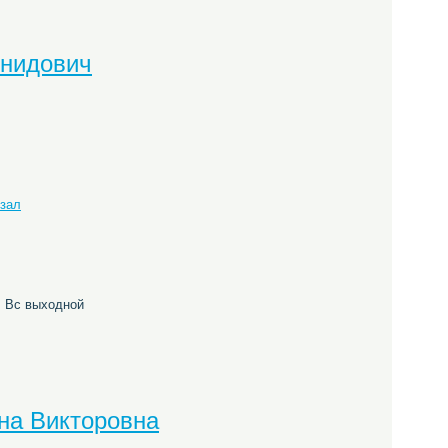
онидович
кзал
б, Вс выходной
на Викторовна