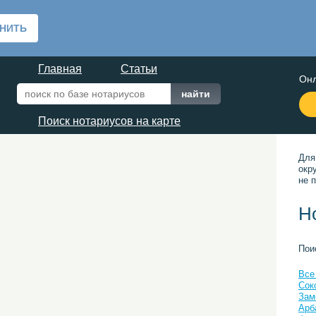
Главная
Статьи
Онл
Поиск нотариусов на карте
Для
окр
не п
Н
Пои
Все
Сок
Зам
Арб