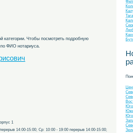
Фил
Кол
Кал
Таг
Кал
Сер
Люб
Ках
й категории. Чтобы посмотреть подробную
Бут
 по ФИО нотариуса.
Н
рисович
р
Пои
Цен
Сев
Сев
Вос
Юго
Южн
Юго
Зап
корпус 1
Сев
перерыв 14:00-15:00; Ср: 10:00 - 19:00 перерыв 14:00-15:00;
Зел