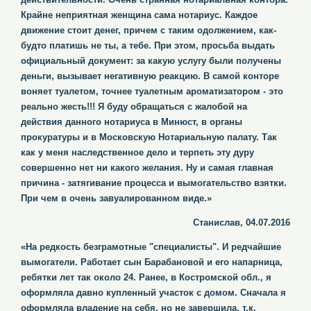
Крайне неприятная женщина сама нотариус. Каждое
движение стоит денег, причем с таким одолжением, как-
будто платишь не ты, а тебе. При этом, просьба выдать
официальный документ: за какую услугу были получены
деньги, вызывает негативную реакцию. В самой конторе
воняет туалетом, точнее туалетным ароматизатором - это
реально жесть!!! Я буду обращаться с жалобой на
действия данного нотариуса в Минюст, в органы
прокуратуры и в Московскую Нотариальную палату. Так
как у меня наследственное дело и терпеть эту дуру
совершенно нет ни какого желания. Ну и самая главная
причина - затягивание процесса и вымогательство взятки.
При чем в очень завуалированном виде.»
Станислав, 04.07.2016
«На редкость безграмотные "специалисты". И редчайшие
вымогатели. Работает сын Барабановой и его напарница,
ребятки лет так около 24. Ранее, в Костромской обл., я
оформляла давно купленный участок с домом. Сначала я
оформляла владение на себя, но не завершила, т.к.