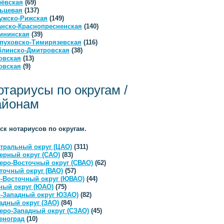
ёвская
(69)
ьцевая
(137)
ужско-Рижская
(149)
анско-Краснопресненская
(140)
ининская
(39)
пуховско-Тимирязевская
(116)
линско-Дмитровская
(38)
овская
(13)
овская
(9)
отариусы по округам /
айонам
ск нотариусов по округам.
тральный округ (ЦАО)
(311)
ерный округ (САО)
(83)
еро-Восточный округ (СВАО)
(62)
точный округ (ВАО)
(57)
-Восточный округ (ЮВАО)
(44)
ый округ (ЮАО)
(75)
-Западный округ ЮЗАО)
(82)
адный округ (ЗАО)
(84)
еро-Западный округ (СЗАО)
(45)
еноград
(10)