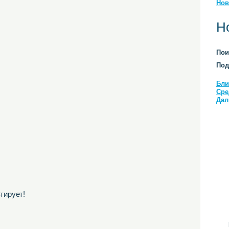
Нов
Н
Пои
Под
Бли
Сре
Дал
тирует!