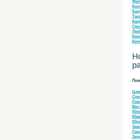
Фил
Кол
Кал
Таг
Кал
Сер
Люб
Ках
Бут
Н
р
Пои
Цен
Сев
Сев
Вос
Юго
Южн
Юго
Зап
Сев
Зел