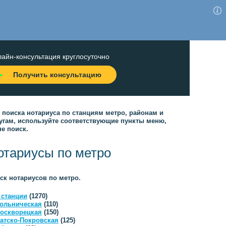
айн-консультация круглосуточно
Получить консультацию
 поиска нотариуса по станциям метро, районам и
угам, используйте соответствующие пункты меню,
не поиск.
отариусы по метро
ск нотариусов по метро.
 станции
(1270)
ольническая
(110)
оскворецкая
(150)
атско-Покровская
(125)