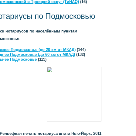
омосковский и Троицкий округ (ТиНАО)
(16)
отариусы по Подмосковью
ск нотариусов по населённым пунктам
московья.
жнее Подмосковье (до 20 км от МКАД)
(144)
днее Подмосковье (до 60 км от МКАД)
(132)
ьнее Подмосковье
(115)
Рельефная печать нотариуса штата Нью-Йорк, 2011