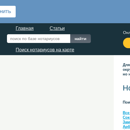
Главная
Статьи
Онл
Поиск нотариусов на карте
Для
окр
но 
Н
Пои
Все
Сок
Зам
Арб