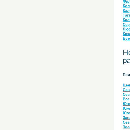
Фил
Кол
Кал
Таг
Кал
Сер
Люб
Ках
Бут
Н
р
Пои
Цен
Сев
Сев
Вос
Юго
Южн
Юго
Зап
Сев
Зел