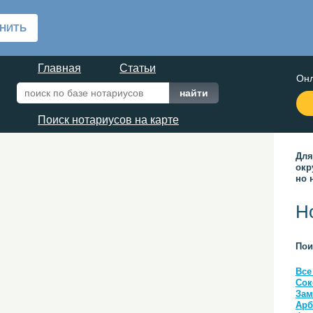
Главная
Статьи
Онл
Поиск нотариусов на карте
Для
окр
но 
Н
Пои
Все
Сок
Зам
Арб