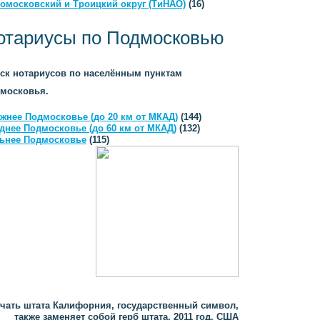
омосковский и Троицкий округ (ТиНАО)
(16)
отариусы по Подмосковью
ск нотариусов по населённым пунктам
московья.
жнее Подмосковье (до 20 км от МКАД)
(144)
днее Подмосковье (до 60 км от МКАД)
(132)
ьнее Подмосковье
(115)
чать штата Калифорния, государственный символ,
также заменяет собой герб штата, 2011 год, США