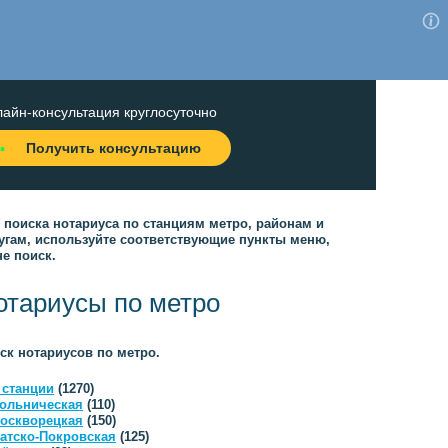
айн-консультация круглосуточно
Получить консультацию
 поиска нотариуса по станциям метро, районам и
угам, используйте соответствующие пункты меню,
не поиск.
отариусы по метро
ск нотариусов по метро.
 станции
(1270)
ольническая
(110)
оскворецкая
(150)
атско-Покровская
(125)