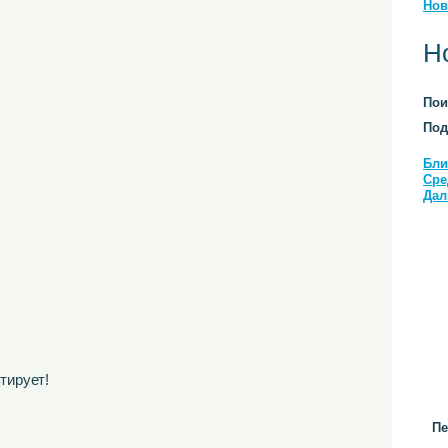
Нов
Н
Пои
Под
Бли
Сре
Дал
тирует!
Пе