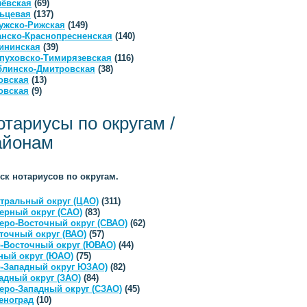
ёвская
(69)
ьцевая
(137)
ужско-Рижская
(149)
анско-Краснопресненская
(140)
ининская
(39)
пуховско-Тимирязевская
(116)
линско-Дмитровская
(38)
овская
(13)
овская
(9)
отариусы по округам /
айонам
ск нотариусов по округам.
тральный округ (ЦАО)
(311)
ерный округ (САО)
(83)
еро-Восточный округ (СВАО)
(62)
точный округ (ВАО)
(57)
-Восточный округ (ЮВАО)
(44)
ый округ (ЮАО)
(75)
-Западный округ ЮЗАО)
(82)
адный округ (ЗАО)
(84)
еро-Западный округ (СЗАО)
(45)
еноград
(10)