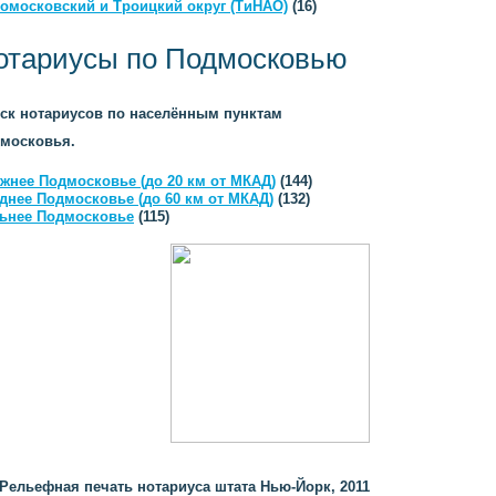
омосковский и Троицкий округ (ТиНАО)
(16)
отариусы по Подмосковью
ск нотариусов по населённым пунктам
московья.
жнее Подмосковье (до 20 км от МКАД)
(144)
днее Подмосковье (до 60 км от МКАД)
(132)
ьнее Подмосковье
(115)
Рельефная печать нотариуса штата Нью-Йорк, 2011