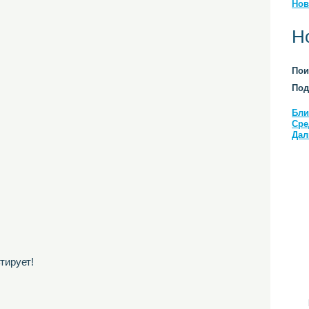
Нов
Н
Пои
Под
Бли
Сре
Дал
тирует!