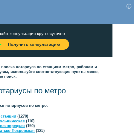
айн-консультация круглосуточно
Получить консультацию
 поиска нотариуса по станциям метро, районам и
угам, используйте соответствующие пункты меню,
не поиск.
отариусы по метро
ск нотариусов по метро.
 станции
(1270)
ольническая
(110)
оскворецкая
(150)
атско-Покровская
(125)