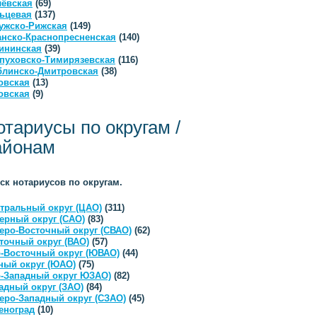
ёвская
(69)
ьцевая
(137)
ужско-Рижская
(149)
анско-Краснопресненская
(140)
ининская
(39)
пуховско-Тимирязевская
(116)
линско-Дмитровская
(38)
овская
(13)
овская
(9)
отариусы по округам /
айонам
ск нотариусов по округам.
тральный округ (ЦАО)
(311)
ерный округ (САО)
(83)
еро-Восточный округ (СВАО)
(62)
точный округ (ВАО)
(57)
-Восточный округ (ЮВАО)
(44)
ый округ (ЮАО)
(75)
-Западный округ ЮЗАО)
(82)
адный округ (ЗАО)
(84)
еро-Западный округ (СЗАО)
(45)
еноград
(10)