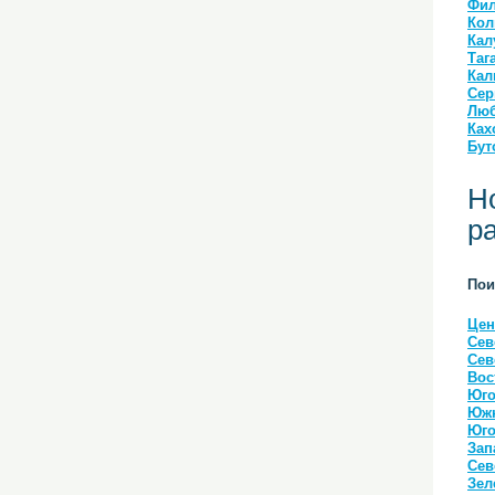
Фил
Кол
Кал
Таг
Кал
Сер
Люб
Ках
Бут
Н
р
Пои
Цен
Сев
Сев
Вос
Юго
Южн
Юго
Зап
Сев
Зел