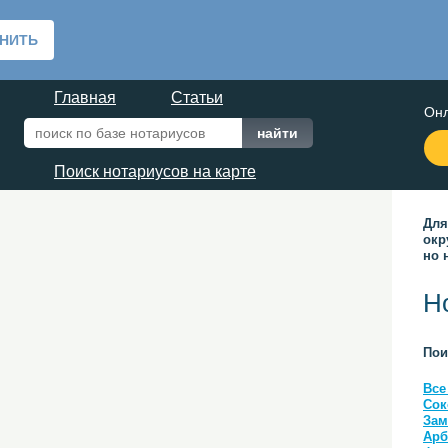
Главная
Статьи
Онл
Поиск нотариусов на карте
Для
окр
но 
Н
Пои
Все
Сок
Зам
Арб