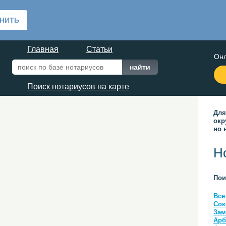
Главная
Статьи
Онл
Поиск нотариусов на карте
Для
окр
но 
Н
Пои
Все
Сок
Зам
Арб