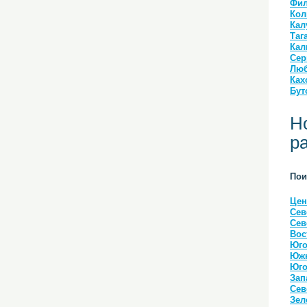
Фил
Кол
Кал
Таг
Кал
Сер
Люб
Ках
Бут
Н
р
Пои
Цен
Сев
Сев
Вос
Юго
Южн
Юго
Зап
Сев
Зел