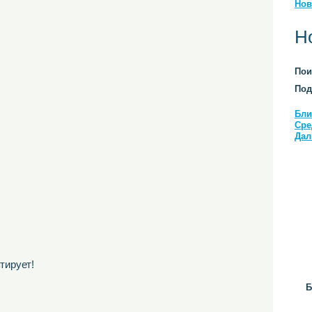
Нов
Н
Пои
Под
Бли
Сре
Дал
тирует!
Б