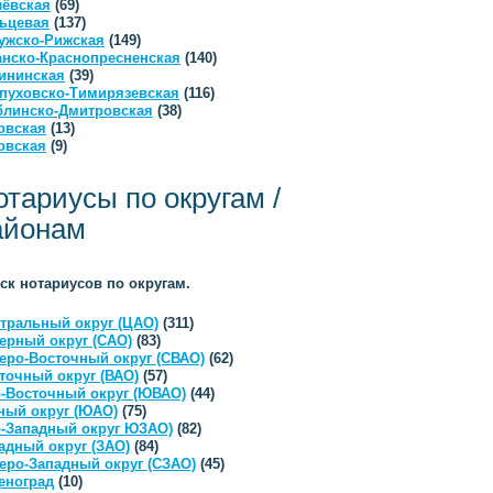
ёвская
(69)
ьцевая
(137)
ужско-Рижская
(149)
анско-Краснопресненская
(140)
ининская
(39)
пуховско-Тимирязевская
(116)
линско-Дмитровская
(38)
овская
(13)
овская
(9)
отариусы по округам /
айонам
ск нотариусов по округам.
тральный округ (ЦАО)
(311)
ерный округ (САО)
(83)
еро-Восточный округ (СВАО)
(62)
точный округ (ВАО)
(57)
-Восточный округ (ЮВАО)
(44)
ый округ (ЮАО)
(75)
-Западный округ ЮЗАО)
(82)
адный округ (ЗАО)
(84)
еро-Западный округ (СЗАО)
(45)
еноград
(10)