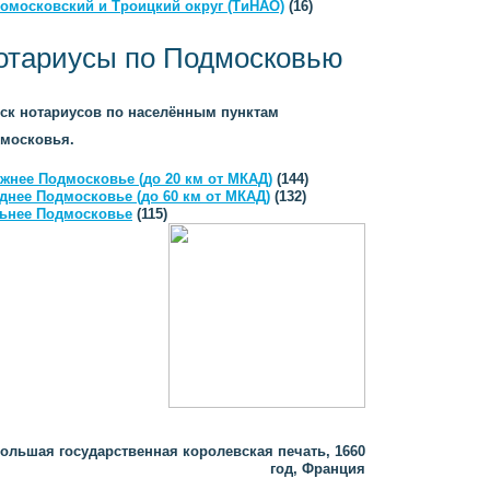
омосковский и Троицкий округ (ТиНАО)
(16)
отариусы по Подмосковью
ск нотариусов по населённым пунктам
московья.
жнее Подмосковье (до 20 км от МКАД)
(144)
днее Подмосковье (до 60 км от МКАД)
(132)
ьнее Подмосковье
(115)
ольшая государственная королевская печать, 1660
год, Франция