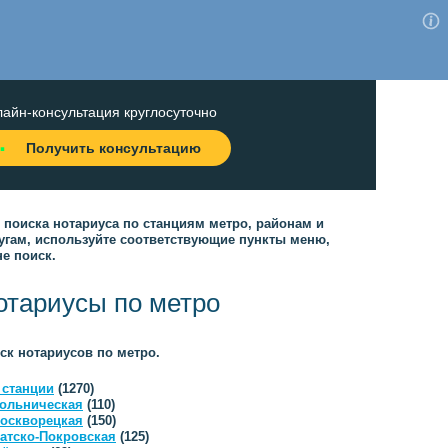
айн-консультация круглосуточно
Получить консультацию
 поиска нотариуса по станциям метро, районам и
угам, используйте соответствующие пункты меню,
не поиск.
отариусы по метро
ск нотариусов по метро.
 станции
(1270)
ольническая
(110)
оскворецкая
(150)
атско-Покровская
(125)