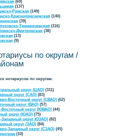
ёвская
(69)
ьцевая
(137)
ужско-Рижская
(149)
анско-Краснопресненская
(140)
ининская
(39)
пуховско-Тимирязевская
(116)
линско-Дмитровская
(38)
овская
(13)
овская
(9)
отариусы по округам /
айонам
ск нотариусов по округам.
тральный округ (ЦАО)
(311)
ерный округ (САО)
(83)
еро-Восточный округ (СВАО)
(62)
точный округ (ВАО)
(57)
-Восточный округ (ЮВАО)
(44)
ый округ (ЮАО)
(75)
-Западный округ ЮЗАО)
(82)
адный округ (ЗАО)
(84)
еро-Западный округ (СЗАО)
(45)
еноград
(10)