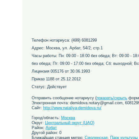
Телефон нотариуса: (499) 6081299
Адрес: Москва, ул. Арбат, 54/2, стр.1
Часы работы: Пн: 09:00 - 18:00 без обеда; Вт: 09:00 - 18:
без обеда; Пт: 09:00 - 17:00 без обеда; Сб: выходной; В
Лицензия 005176 от 30.06.1993
Приказ 1188 от 25.12.2012
Статус: Действует
Отправить сообщение нотариусу (
показать/скрыть
форму
Электронная почта: demidova.notary@gmail.com, 60812
Сайт:
http://www.nataliya-demidova.ru/
Город/область:
Москва
Округ:
Центральный округ (ЦАО)
Район:
Арбат
Другой район: 0
Ближайшая станция метро:
Смоленская
,
Парк культуры