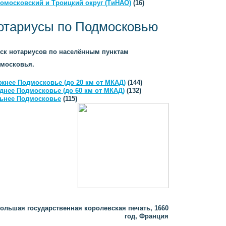
омосковский и Троицкий округ (ТиНАО)
(16)
отариусы по Подмосковью
ск нотариусов по населённым пунктам
московья.
жнее Подмосковье (до 20 км от МКАД)
(144)
днее Подмосковье (до 60 км от МКАД)
(132)
ьнее Подмосковье
(115)
ольшая государственная королевская печать, 1660
год, Франция