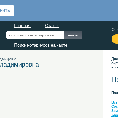
Главная
Статьи
Онл
Поиск нотариусов на карте
Для
ладимировна
Владимировна
окр
но 
Н
Пои
Все
Сок
Зам
Арб