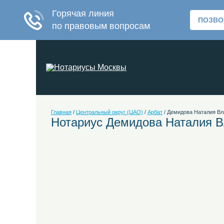
Главная
/
Центральный округ (ЦАО)
/
Арбат
/
Демидова Наталия В
Нотариус Демидова Наталия 