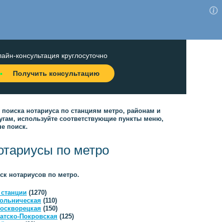
айн-консультация круглосуточно
Получить консультацию
 поиска нотариуса по станциям метро, районам и
угам, используйте соответствующие пункты меню,
не поиск.
отариусы по метро
ск нотариусов по метро.
 станции
(1270)
ольническая
(110)
оскворецкая
(150)
атско-Покровская
(125)