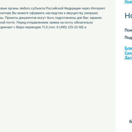
Нов
овые органы любого субъекта Российской Федерации через Интернет
 конторе Вы можете оформить наследство к имуществу умерших
Н
квы. Проекты документов могут быть подготовлены для Вас заранее.
ной почте. Перед отправлением заявки на почту обязательно
ничает с Бюро переводов TLS (тел. 8 (495) 225-22-68) и
Пои
Под
Бли
Сре
Дал
Б