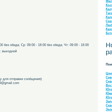
Фил
Кол
Кал
Таг
Кал
Сер
Люб
Ках
Бут
Н
00 без обеда; Ср: 09:00 - 18:00 без обеда; Чт: 09:00 - 18:00
р
с: выходной
Пои
Цен
Сев
 для отправки сообщения)
Сев
99@gmail.com
Вос
Юго
Южн
Юго
Зап
Сев
Зел