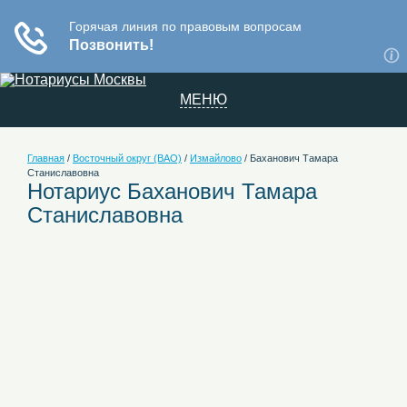
МЕНЮ
Главная
/
Восточный округ (ВАО)
/
Измайлово
/
Баханович Тамара
Станиславовна
Нотариус Баханович Тамара
Станиславовна