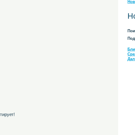
Нов
Н
Пои
Под
Бли
Сре
Дал
тирует!