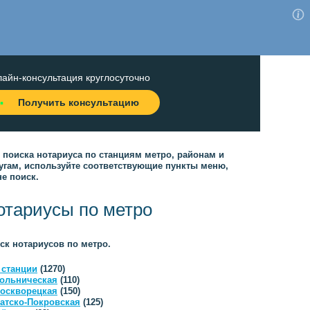
айн-консультация круглосуточно
Получить консультацию
 поиска нотариуса по станциям метро, районам и
угам, используйте соответствующие пункты меню,
не поиск.
отариусы по метро
ск нотариусов по метро.
 станции
(1270)
ольническая
(110)
оскворецкая
(150)
атско-Покровская
(125)