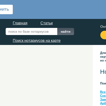
Главная
Статьи
Онл
Поиск нотариусов на карте
Для
окр
но 
Н
Пои
Все
Сок
Зам
Арб