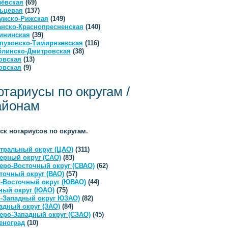
ёвская
(69)
ьцевая
(137)
ужско-Рижская
(149)
анско-Краснопресненская
(140)
ининская
(39)
пуховско-Тимирязевская
(116)
линско-Дмитровская
(38)
овская
(13)
овская
(9)
отариусы по округам /
айонам
ск нотариусов по округам.
тральный округ (ЦАО)
(311)
ерный округ (САО)
(83)
еро-Восточный округ (СВАО)
(62)
точный округ (ВАО)
(57)
-Восточный округ (ЮВАО)
(44)
ый округ (ЮАО)
(75)
-Западный округ ЮЗАО)
(82)
адный округ (ЗАО)
(84)
еро-Западный округ (СЗАО)
(45)
еноград
(10)