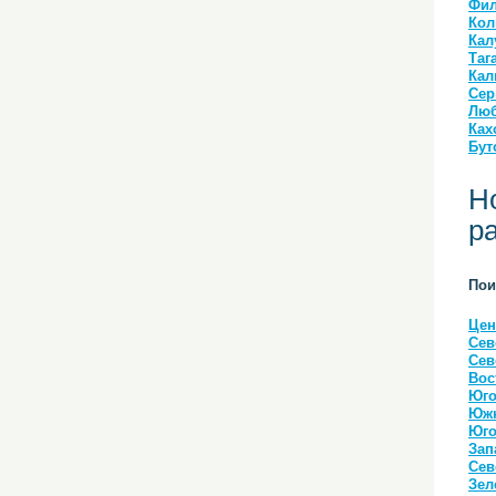
Фил
Кол
Кал
Таг
Кал
Сер
Люб
Ках
Бут
Н
р
Пои
Цен
Сев
Сев
Вос
Юго
Южн
Юго
Зап
Сев
Зел