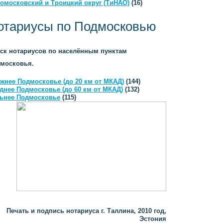
омосковский и Троицкий округ (ТиНАО)
(16)
отариусы по Подмосковью
ск нотариусов по населённым пунктам
московья.
жнее Подмосковье (до 20 км от МКАД)
(144)
днее Подмосковье (до 60 км от МКАД)
(132)
ьнее Подмосковье
(115)
Печать и подпись нотариуса г. Таллина, 2010 год,
Эстония