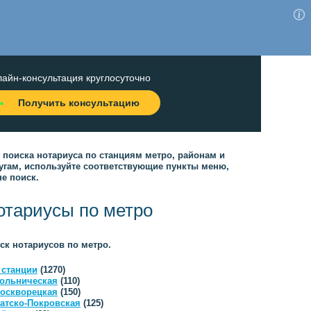
айн-консультация круглосуточно
Получить консультацию
 поиска нотариуса по станциям метро, районам и
угам, используйте соответствующие пункты меню,
не поиск.
отариусы по метро
ск нотариусов по метро.
 станции
(1270)
ольническая
(110)
оскворецкая
(150)
атско-Покровская
(125)