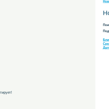
Нов
Н
Пои
Под
Бли
Сре
Дал
тирует!