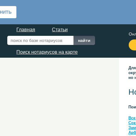
Главная
Статьи
Онл
Поиск нотариусов на карте
Для
окр
но 
Н
Пои
Все
Сок
Зам
Арб