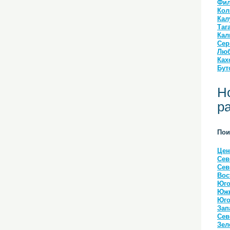
Фил
Кол
Кал
Таг
Кал
Сер
Люб
Ках
Бут
Н
р
Пои
Цен
Сев
Сев
Вос
Юго
Южн
Юго
Зап
Сев
Зел