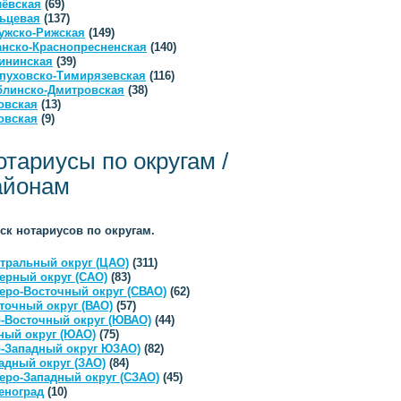
ёвская
(69)
ьцевая
(137)
ужско-Рижская
(149)
анско-Краснопресненская
(140)
ининская
(39)
пуховско-Тимирязевская
(116)
линско-Дмитровская
(38)
овская
(13)
овская
(9)
отариусы по округам /
айонам
ск нотариусов по округам.
тральный округ (ЦАО)
(311)
ерный округ (САО)
(83)
еро-Восточный округ (СВАО)
(62)
точный округ (ВАО)
(57)
-Восточный округ (ЮВАО)
(44)
ый округ (ЮАО)
(75)
-Западный округ ЮЗАО)
(82)
адный округ (ЗАО)
(84)
еро-Западный округ (СЗАО)
(45)
еноград
(10)