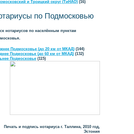
омосковский и Троицкий округ (ТиНАО)
(16)
отариусы по Подмосковью
ск нотариусов по населённым пунктам
московья.
жнее Подмосковье (до 20 км от МКАД)
(144)
днее Подмосковье (до 60 км от МКАД)
(132)
ьнее Подмосковье
(115)
Печать и подпись нотариуса г. Таллина, 2010 год,
Эстония