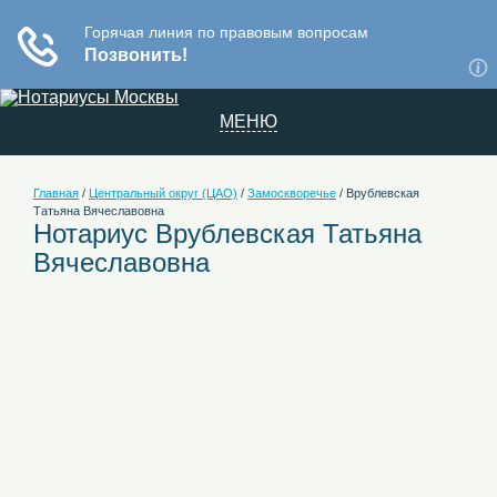
МЕНЮ
Главная
/
Центральный округ (ЦАО)
/
Замоскворечье
/
Врублевская
Татьяна Вячеславовна
Нотариус Врублевская Татьяна
Вячеславовна