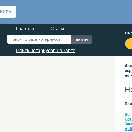
Главная
Статьи
Онл
Поиск нотариусов на карте
Для
окр
но 
Н
Пои
Все
Сок
Зам
Арб