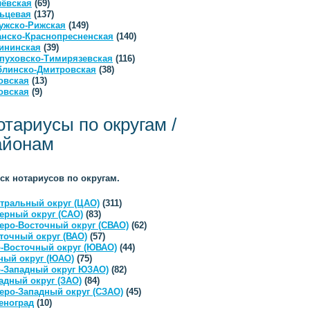
ёвская
(69)
ьцевая
(137)
ужско-Рижская
(149)
анско-Краснопресненская
(140)
ининская
(39)
пуховско-Тимирязевская
(116)
линско-Дмитровская
(38)
овская
(13)
овская
(9)
отариусы по округам /
айонам
ск нотариусов по округам.
тральный округ (ЦАО)
(311)
ерный округ (САО)
(83)
еро-Восточный округ (СВАО)
(62)
точный округ (ВАО)
(57)
-Восточный округ (ЮВАО)
(44)
ый округ (ЮАО)
(75)
-Западный округ ЮЗАО)
(82)
адный округ (ЗАО)
(84)
еро-Западный округ (СЗАО)
(45)
еноград
(10)