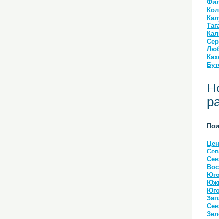
Фил
Кол
Кал
Таг
Кал
Сер
Люб
Ках
Бут
Н
р
Пои
Цен
Сев
Сев
Вос
Юго
Южн
Юго
Зап
Сев
Зел