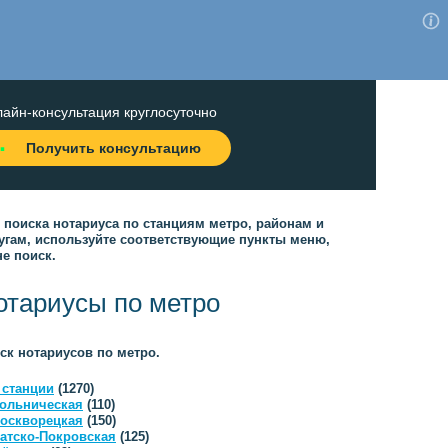
айн-консультация круглосуточно
Получить консультацию
 поиска нотариуса по станциям метро, районам и
угам, используйте соответствующие пункты меню,
не поиск.
отариусы по метро
ск нотариусов по метро.
 станции
(1270)
ольническая
(110)
оскворецкая
(150)
атско-Покровская
(125)