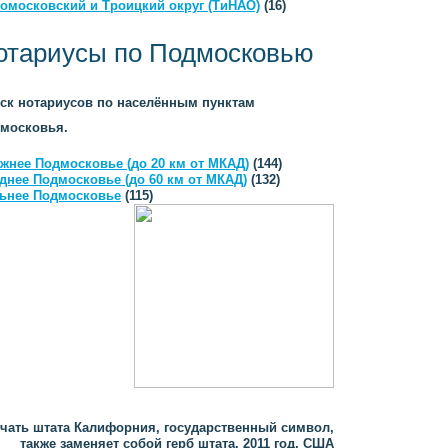
омосковский и Троицкий округ (ТиНАО)
(16)
отариусы по Подмосковью
ск нотариусов по населённым пунктам
московья.
жнее Подмосковье (до 20 км от МКАД)
(144)
днее Подмосковье (до 60 км от МКАД)
(132)
ьнее Подмосковье
(115)
чать штата Калифорния, государственный символ,
также заменяет собой герб штата, 2011 год, США