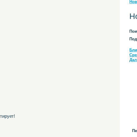
Нов
Н
Пои
Под
Бли
Сре
Дал
тирует!
Пе