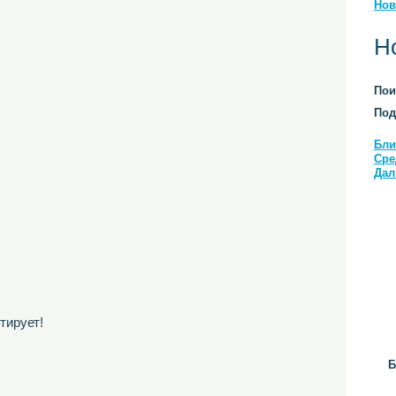
Нов
Н
Пои
Под
Бли
Сре
Дал
тирует!
Б