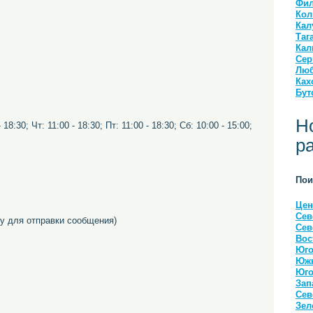
Фил
Кол
Кал
Таг
Кал
Сер
Люб
Ках
Бут
Н
8:30; Чт: 11:00 - 18:30; Пт: 11:00 - 18:30; Сб: 10:00 - 15:00;
р
Пои
Цен
Сев
 для отправки сообщения)
Сев
Вос
Юго
Южн
Юго
Зап
Сев
Зел