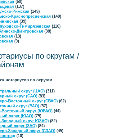
ёвская
(69)
ьцевая
(137)
ужско-Рижская
(149)
анско-Краснопресненская
(140)
ининская
(39)
пуховско-Тимирязевская
(116)
линско-Дмитровская
(38)
овская
(13)
овская
(9)
отариусы по округам /
айонам
ск нотариусов по округам.
тральный округ (ЦАО)
(311)
ерный округ (САО)
(83)
еро-Восточный округ (СВАО)
(62)
точный округ (ВАО)
(57)
-Восточный округ (ЮВАО)
(44)
ый округ (ЮАО)
(75)
-Западный округ ЮЗАО)
(82)
адный округ (ЗАО)
(84)
еро-Западный округ (СЗАО)
(45)
еноград
(10)