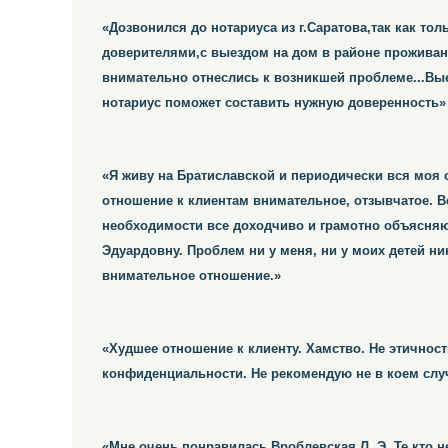
«Дозвонился до нотариуса из г.Саратова,так как т
доверителями,с выездом на дом в районе прожива
внимательно отнеслись к возникшей проблеме...Вы
нотариус поможет составить нужную доверенность»
«Я живу на Братиславской и периодически вся моя 
отношение к клиентам внимательное, отзывчатое. 
необходимости все доходчиво и грамотно объясняю
Эдуардовну. Проблем ни у меня, ни у моих детей ни
внимательное отношение.»
«Худшее отношение к клиенту. Хамство. Не этичност
конфиденциальности. Не рекомендую не в коем слу
«Мне очень понравилась Вроблевская Л. Э. Те кто 