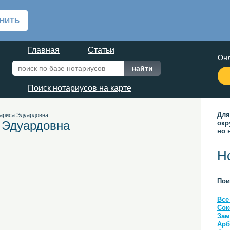
Главная
Статьи
Онл
Поиск нотариусов на карте
Для
ариса Эдуардовна
 Эдуардовна
окр
но 
Н
Пои
Все
Сок
Зам
Арб