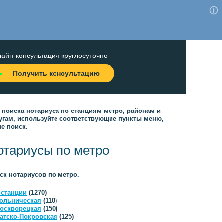
айн-консультация круглосуточно
Получить консультацию
 поиска нотариуса по станциям метро, районам и
угам, используйте соответствующие пункты меню,
не поиск.
отариусы по метро
ск нотариусов по метро.
 станции
(1270)
ольническая
(110)
оскворецкая
(150)
атско-Покровская
(125)