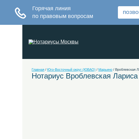
Главная
/
Юго-Восточный округ (ЮВАО)
/
Марьино
/
Вроблевская Л
Нотариус Вроблевская Лариса