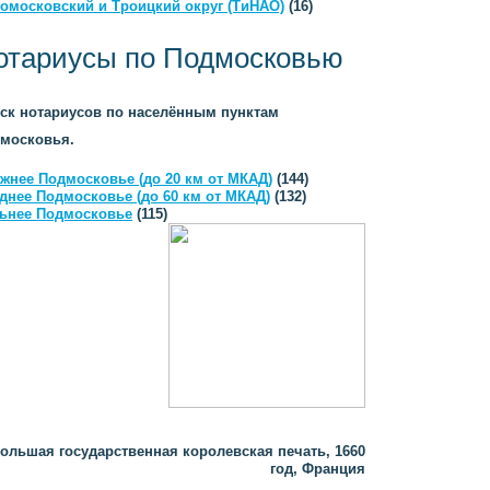
омосковский и Троицкий округ (ТиНАО)
(16)
отариусы по Подмосковью
ск нотариусов по населённым пунктам
московья.
жнее Подмосковье (до 20 км от МКАД)
(144)
днее Подмосковье (до 60 км от МКАД)
(132)
ьнее Подмосковье
(115)
ольшая государственная королевская печать, 1660
год, Франция