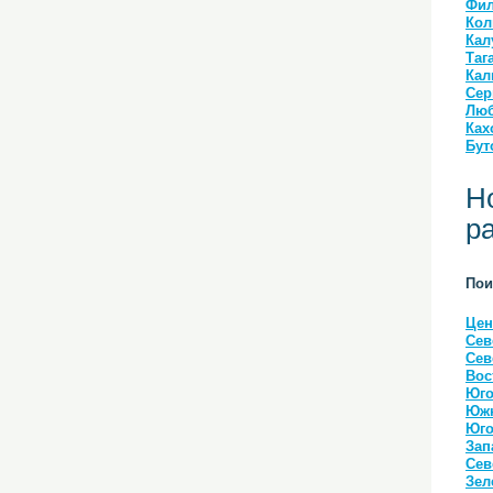
Фил
Кол
Кал
Таг
Кал
Сер
Люб
Ках
Бут
Н
р
Пои
Цен
Сев
Сев
Вос
Юго
Южн
Юго
Зап
Сев
Зел