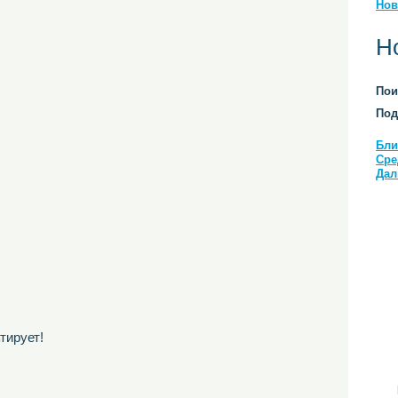
Нов
Н
Пои
Под
Бли
Сре
Дал
тирует!