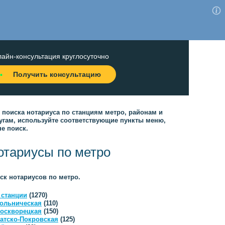
айн-консультация круглосуточно
Получить консультацию
 поиска нотариуса по станциям метро, районам и
угам, используйте соответствующие пункты меню,
не поиск.
отариусы по метро
ск нотариусов по метро.
 станции
(1270)
ольническая
(110)
оскворецкая
(150)
атско-Покровская
(125)