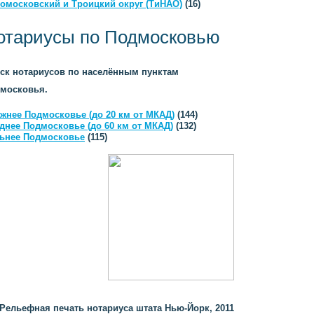
омосковский и Троицкий округ (ТиНАО)
(16)
отариусы по Подмосковью
ск нотариусов по населённым пунктам
московья.
жнее Подмосковье (до 20 км от МКАД)
(144)
днее Подмосковье (до 60 км от МКАД)
(132)
ьнее Подмосковье
(115)
Рельефная печать нотариуса штата Нью-Йорк, 2011