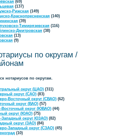
ёвская
(69)
ьцевая
(137)
ужско-Рижская
(149)
анско-Краснопресненская
(140)
ининская
(39)
пуховско-Тимирязевская
(116)
линско-Дмитровская
(38)
овская
(13)
овская
(9)
отариусы по округам /
айонам
ск нотариусов по округам.
тральный округ (ЦАО)
(311)
ерный округ (САО)
(83)
еро-Восточный округ (СВАО)
(62)
точный округ (ВАО)
(57)
-Восточный округ (ЮВАО)
(44)
ый округ (ЮАО)
(75)
-Западный округ ЮЗАО)
(82)
адный округ (ЗАО)
(84)
еро-Западный округ (СЗАО)
(45)
еноград
(10)