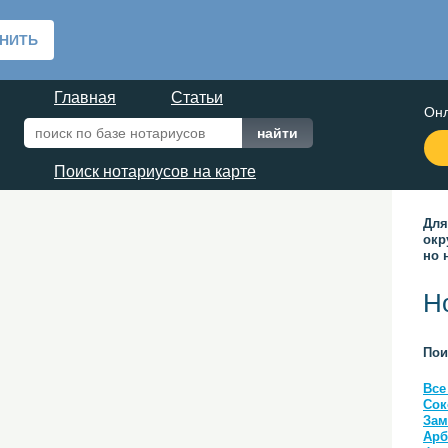
Главная
Статьи
Онл
Поиск нотариусов на карте
Для
окр
но 
Н
Пои
Все
Сок
Зам
Арб