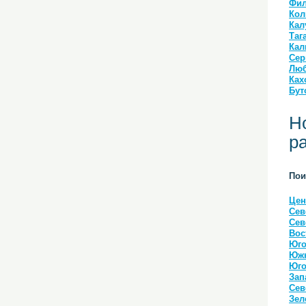
Фил
Кол
Кал
Таг
Кал
Сер
Люб
Ках
Бут
Н
р
Пои
Цен
Сев
Сев
Вос
Юго
Южн
Юго
Зап
Сев
Зел