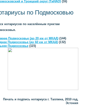
омосковский и Троицкий округ (ТиНАО)
(16)
отариусы по Подмосковью
ск нотариусов по населённым пунктам
московья.
жнее Подмосковье (до 20 км от МКАД)
(144)
днее Подмосковье (до 60 км от МКАД)
(132)
ьнее Подмосковье
(115)
Печать и подпись нотариуса г. Таллина, 2010 год,
Эстония