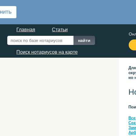
Главная
Статьи
Онл
Поиск нотариусов на карте
Для
окр
но 
Н
Пои
Все
Сок
Зам
Арб