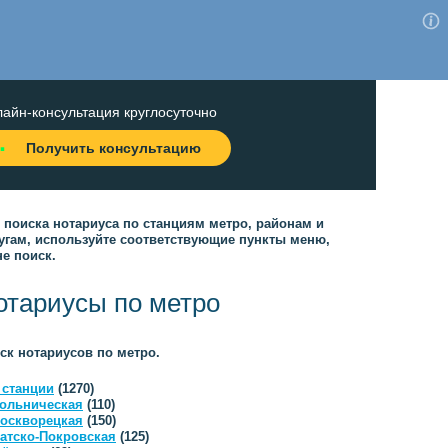
айн-консультация круглосуточно
Получить консультацию
 поиска нотариуса по станциям метро, районам и
угам, используйте соответствующие пункты меню,
не поиск.
отариусы по метро
ск нотариусов по метро.
 станции
(1270)
ольническая
(110)
оскворецкая
(150)
атско-Покровская
(125)