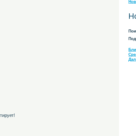
Нов
Н
Пои
Под
Бли
Сре
Дал
тирует!