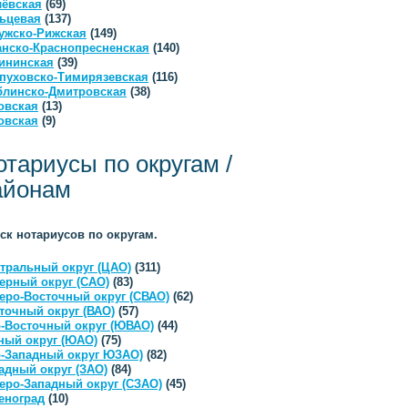
ёвская
(69)
ьцевая
(137)
ужско-Рижская
(149)
анско-Краснопресненская
(140)
ининская
(39)
пуховско-Тимирязевская
(116)
линско-Дмитровская
(38)
овская
(13)
овская
(9)
отариусы по округам /
айонам
ск нотариусов по округам.
тральный округ (ЦАО)
(311)
ерный округ (САО)
(83)
еро-Восточный округ (СВАО)
(62)
точный округ (ВАО)
(57)
-Восточный округ (ЮВАО)
(44)
ый округ (ЮАО)
(75)
-Западный округ ЮЗАО)
(82)
адный округ (ЗАО)
(84)
еро-Западный округ (СЗАО)
(45)
еноград
(10)