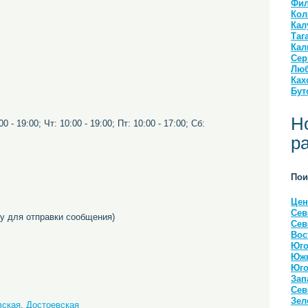
Фил
Кол
Кал
Таг
Кал
Сер
Люб
Ках
Бут
Н
0 - 19:00; Чт: 10:00 - 19:00; Пт: 10:00 - 17:00; Сб:
р
Пои
Цен
Сев
 для отправки сообщения)
Сев
Вос
Юго
Южн
Юго
Зап
Сев
Зел
вская
,
Достоевская