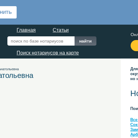
Главная
Статьи
Онл
Поиск нотариусов на карте
Для
Анатольевна
атольевна
окр
но 
Н
Пои
Все
Сок
Зам
Арб