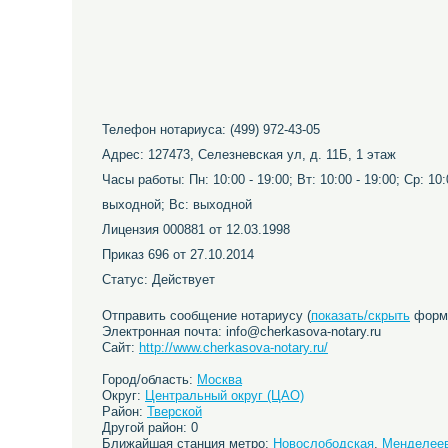
Телефон нотариуса: (499) 972-43-05
Адрес: 127473, Селезневская ул, д. 11Б, 1 этаж
Часы работы: Пн: 10:00 - 19:00; Вт: 10:00 - 19:00; Ср: 10:0
выходной; Вс: выходной
Лицензия 000881 от 12.03.1998
Приказ 696 от 27.10.2014
Статус: Действует
Отправить сообщение нотариусу (
показать/скрыть
форму
Электронная почта: info@cherkasova-notary.ru
Сайт:
http://www.cherkasova-notary.ru/
Город/область:
Москва
Округ:
Центральный округ (ЦАО)
Район:
Тверской
Другой район: 0
Ближайшая станция метро:
Новослободская
,
Менделее