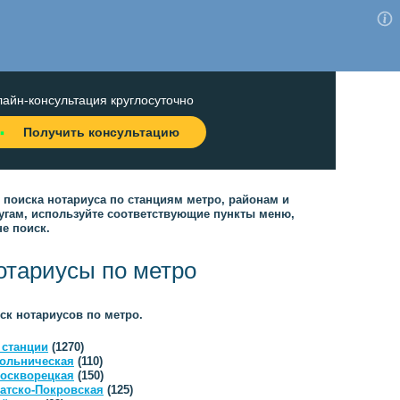
айн-консультация круглосуточно
Получить консультацию
 поиска нотариуса по станциям метро, районам и
угам, используйте соответствующие пункты меню,
не поиск.
отариусы по метро
ск нотариусов по метро.
 станции
(1270)
ольническая
(110)
оскворецкая
(150)
атско-Покровская
(125)