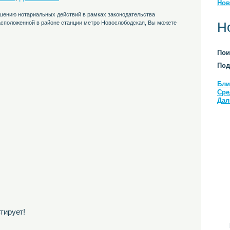
Нов
шению нотариальных действий в рамках законодательства
асположенной в районе станции метро Новослободская, Вы можете
Н
Пои
Под
Бли
Сре
Дал
тирует!