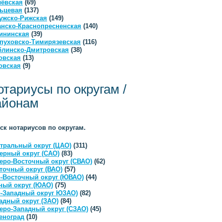
ёвская
(69)
ьцевая
(137)
ужско-Рижская
(149)
анско-Краснопресненская
(140)
ининская
(39)
пуховско-Тимирязевская
(116)
линско-Дмитровская
(38)
овская
(13)
овская
(9)
отариусы по округам /
айонам
ск нотариусов по округам.
тральный округ (ЦАО)
(311)
ерный округ (САО)
(83)
еро-Восточный округ (СВАО)
(62)
точный округ (ВАО)
(57)
-Восточный округ (ЮВАО)
(44)
ый округ (ЮАО)
(75)
-Западный округ ЮЗАО)
(82)
адный округ (ЗАО)
(84)
еро-Западный округ (СЗАО)
(45)
еноград
(10)