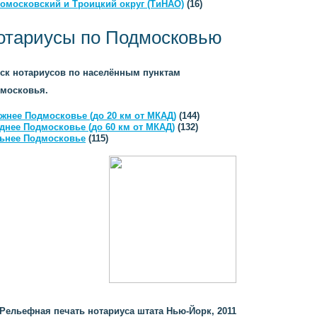
омосковский и Троицкий округ (ТиНАО)
(16)
отариусы по Подмосковью
ск нотариусов по населённым пунктам
московья.
жнее Подмосковье (до 20 км от МКАД)
(144)
днее Подмосковье (до 60 км от МКАД)
(132)
ьнее Подмосковье
(115)
Рельефная печать нотариуса штата Нью-Йорк, 2011