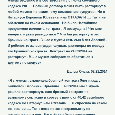
мужем решению и в соответствии с ст 40,42 семейного
кодекса РФ .... Брачный договор может быть расторгнут в
любой момент по взаимному соглашению супругов . Но в
Нотариусе Вероники Юрьевны нам ОТКАЗАЛИ .... Так и не
объяснив на каком основании . Но было Настойчиво
предложено изменить контракт . Я возмущена ! Что мне
теперь с мужем разводиться ? Что бы расторгнуть этот
брачный контракт . У нас с мужем есть сын 8 лет Арсений .
И ребенок то же вынужден слушать разговоры по поводу
это брачного контракта . Контракт на 21/02/2014 не
расторгнут . Мы с мужем собираемся обратиться к
другому нотариусу»
Целых Ольга, 02.21.2014
«Я с мужем , заключала брачный контракт 9лет назад у
Бойцовой Вероники Юрьевны . 14/02/2014 мы с мужем
решили растворенуть наш брачный контракт по
взаимному согласию в соответствии с ст 40,42 семейного
кодекса Но Натариус нам Отказала .... Я спросила на каком
основании .... Так ответа по законодательству не
последовало от нее . Настойчиво было предложено