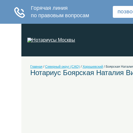
Главная
/
Северный округ (САО)
/
Хорошевский
/
Боярская Натали
Нотариус Боярская Наталия В