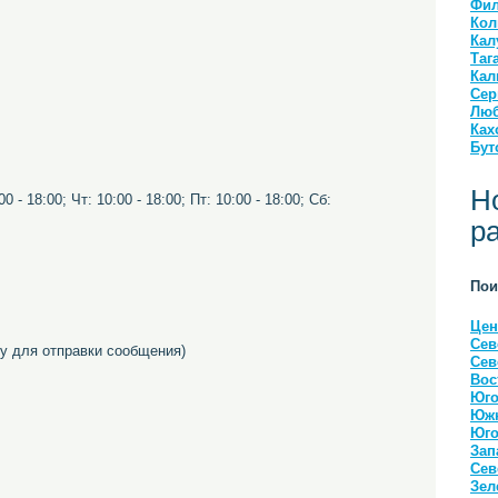
Фил
Кол
Кал
Таг
Кал
Сер
Люб
Ках
Бут
Н
0 - 18:00; Чт: 10:00 - 18:00; Пт: 10:00 - 18:00; Сб:
р
Пои
Цен
Сев
 для отправки сообщения)
Сев
Вос
Юго
Южн
Юго
Зап
Сев
Зел