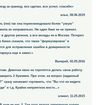
зд за границу, все сделал, все успел, спасибо»
илья, 08.06.2019
 (ген) так она порекомендовала более “узкую”
мила ее неправильно. Ни один банк ее не принял.
в другом регионе, а все вклады ее в Москве. Потерял
 в банке сказали, что таких "формулировок" в
ится для исправления ошибки в доверенности
тариуса еще и хамит.»
Валерий, 02.05.2016
там. Девочки явно не торопятся делать свою работу.
аверить 2 бумажки. При этом, на вопрос (заданный
" сразу начинают горланить, что "Вы что не видите
ди" и т.д. Крайне неприятное место...»
клиент, 11.25.2015
В зале ее нет. 2. Три раза делала заверенную копию,