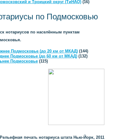
омосковский и Троицкий округ (ТиНАО)
(16)
отариусы по Подмосковью
ск нотариусов по населённым пунктам
московья.
жнее Подмосковье (до 20 км от МКАД)
(144)
днее Подмосковье (до 60 км от МКАД)
(132)
ьнее Подмосковье
(115)
Рельефная печать нотариуса штата Нью-Йорк, 2011