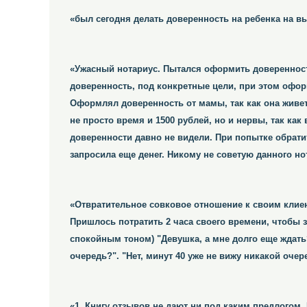
«был сегодня делать доверенность на ребенка на вые
«Ужасный нотариус. Пытался оформить доверенность
доверенность, под конкретные цели, при этом офор
Оформлял доверенность от мамы, так как она живет 
не просто время и 1500 рублей, но и нервы, так как
доверенности давно не видели. При попытке обрат
запросила еще денег. Никому не советую данного но
«Отвратительное совковое отношение к своим клиен
Пришлось потратить 2 часа своего времени, чтобы з
спокойным тоном) "Девушка, а мне долго еще ждать?
очередь?". "Нет, минут 40 уже не вижу никакой очере
«1. Книгу отзывов не дают ни под каким предлогом. 