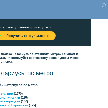
айн-консультация круглосуточно
Получить консультацию
 поиска нотариуса по станциям метро, районам и
угам, используйте соответствующие пункты меню,
не поиск.
отариусы по метро
ск нотариусов по метро.
 станции
(1270)
ольническая
(110)
оскворецкая
(150)
атско-Покровская
(125)