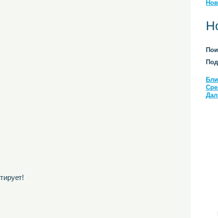
Нов
Н
Пои
Под
Бли
Сре
Дал
тирует!