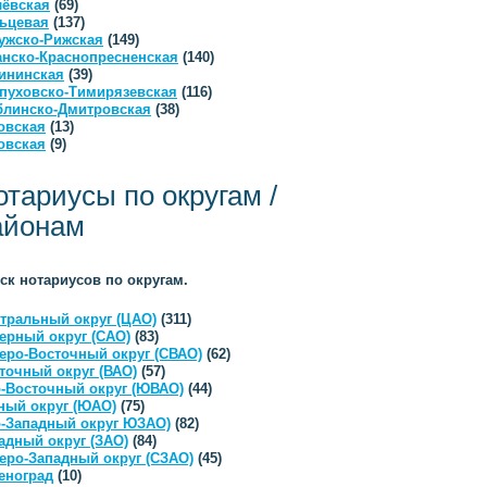
ёвская
(69)
ьцевая
(137)
ужско-Рижская
(149)
анско-Краснопресненская
(140)
ининская
(39)
пуховско-Тимирязевская
(116)
линско-Дмитровская
(38)
овская
(13)
овская
(9)
отариусы по округам /
айонам
ск нотариусов по округам.
тральный округ (ЦАО)
(311)
ерный округ (САО)
(83)
еро-Восточный округ (СВАО)
(62)
точный округ (ВАО)
(57)
-Восточный округ (ЮВАО)
(44)
ый округ (ЮАО)
(75)
-Западный округ ЮЗАО)
(82)
адный округ (ЗАО)
(84)
еро-Западный округ (СЗАО)
(45)
еноград
(10)