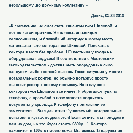
небольшому ,но дружному коллективу!»
Денис, 05.28.2019
«К сожалению, не смог стать клиентом г-жи Шиловой, и
вот по какой причине. Я являюсь инвалидом-
колясочником, и ближайший нотариус к моему месту
жительства - это контора г-жи Шиловой. Приехать к
конторе я могу без проблем, НО лестница у входа не
оборудована пандусом! В соответствии с Московским
законодательством - должна быть оборудована либо
пандусом, либо кнопкой вызова. Такая ситуация у многих
нотариальных контор, но обычно нотариус просто
выносит реестр к своему подъезду. Но в случае с
конторой г-жи Шиловой все иначе! Я обратился туда по
телефону, с просьбой о возможности подписать
документы у крыльца. К телефону пригласили ее
заместителя... Был дан ответ: "уважаемый, нотариальные
действия в кустах не делаются! Если хотите, мы приедем к
вам на дом, но это будет стоить 6300р...". Контора
находится в 100м от моего дома. Мы имеем: 1) нарушение