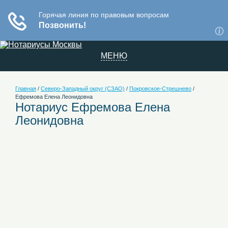
МЕНЮ
Главная
/
Северо-Западный округ (СЗАО)
/
Покровское-Стрешнево
/
Ефремова Елена Леонидовна
Нотариус Ефремова Елена
Леонидовна