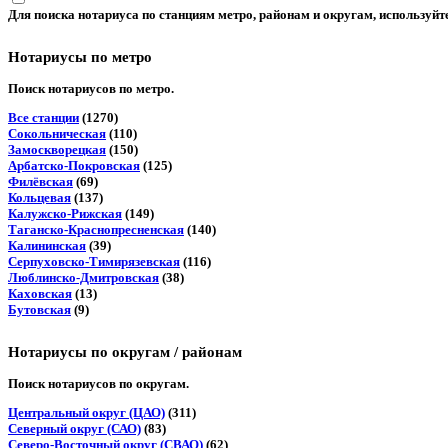
Для поиска нотариуса по станциям метро, районам и округам, используйт
Нотариусы по метро
Поиск нотариусов по метро.
Все станции
(1270)
Сокольническая
(110)
Замоскворецкая
(150)
Арбатско-Покровская
(125)
Филёвская
(69)
Кольцевая
(137)
Калужско-Рижская
(149)
Таганско-Краснопресненская
(140)
Калининская
(39)
Серпуховско-Тимирязевская
(116)
Люблинско-Дмитровская
(38)
Каховская
(13)
Бутовская
(9)
Нотариусы по округам / районам
Поиск нотариусов по округам.
Центральный округ (ЦАО)
(311)
Северный округ (САО)
(83)
Северо-Восточный округ (СВАО)
(62)