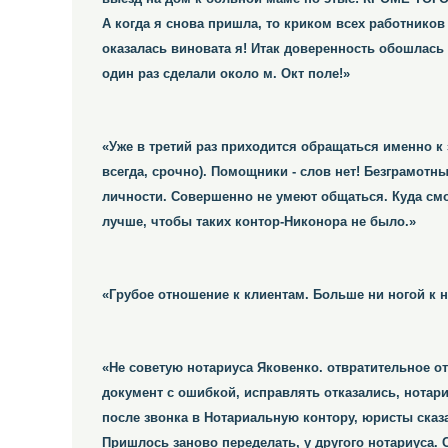
А когда я снова пришла, то криком всех работнико
оказалась виновата я! Итак доверенность обошлась 
один раз сделали около м. Окт поле!»
«Уже в третий раз приходится обращаться именно к 
всегда, срочно). Помощники - слов нет! Безграмот
личности. Совершенно не умеют общаться. Куда смо
лучше, чтобы таких контор-Никонора не было.»
«Грубое отношение к клиентам. Больше ни ногой к н
«Не советую нотариуса Яковенко. отвратительное 
документ с ошибкой, исправлять отказались, нотари
после звонка в Нотариальную контору, юристы сказа
Пришлось заново переделать, у другого нотариуса.