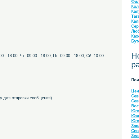
Фил
Кол
Кал
Таг
Кал
Сер
Люб
Ках
Бут
Н
0 - 18:00; Чт: 09:00 - 18:00; Пт: 09:00 - 18:00; Сб: 10:00 -
р
Пои
Цен
Сев
 для отправки сообщения)
Сев
Вос
Юго
Южн
Юго
Зап
Сев
Зел