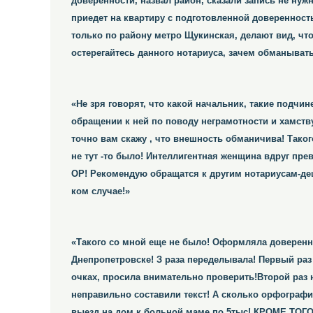
доверенности, назвал район, сказали запись не нуж
приедет на квартиру с подготовленной доверенность
только по району метро Щукинская, делают вид, что
остерегайтесь данного нотариуса, зачем обманывать 
«Не зря говорят, что какой начальник, такие подчи
обращении к ней по поводу неграмотности и хамству
точно вам скажу , что внешность обманичива! Таког
не тут -то было! Интеллигентная женщина вдруг пре
ОР! Рекомендую обращатся к другим нотариусам-де
ком случае!»
«Такого со мной еще не было! Оформляла доверенн
Днепропетровске! З раза переделывала! Первый раз 
очках, просила внимательно проверить!Второй раз н
неправильно составили текст! А сколько орфографи
выезд на дом к больной маме по 5тыс! КРОМЕ Т