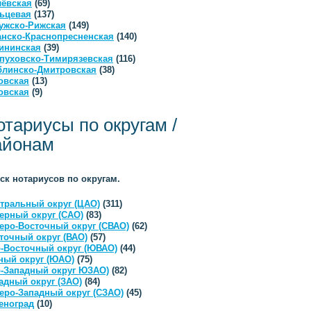
ёвская
(69)
ьцевая
(137)
ужско-Рижская
(149)
анско-Краснопресненская
(140)
ининская
(39)
пуховско-Тимирязевская
(116)
линско-Дмитровская
(38)
овская
(13)
овская
(9)
отариусы по округам /
айонам
ск нотариусов по округам.
тральный округ (ЦАО)
(311)
ерный округ (САО)
(83)
еро-Восточный округ (СВАО)
(62)
точный округ (ВАО)
(57)
-Восточный округ (ЮВАО)
(44)
ый округ (ЮАО)
(75)
-Западный округ ЮЗАО)
(82)
адный округ (ЗАО)
(84)
еро-Западный округ (СЗАО)
(45)
еноград
(10)