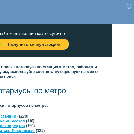
айн-консультация круглосуточно
Получить консультацию
 поиска нотариуса по станциям метро, районам и
угам, используйте соответствующие пункты меню,
не поиск.
отариусы по метро
ск нотариусов по метро.
 станции
(1270)
ольническая
(110)
оскворецкая
(150)
атско-Покровская
(125)