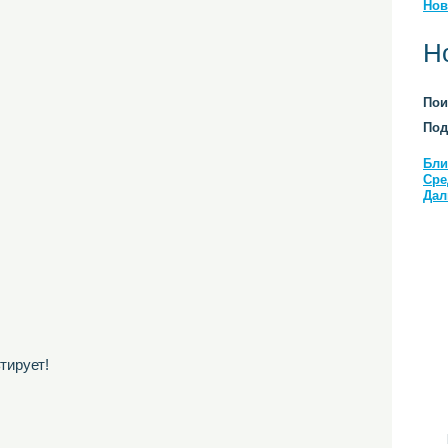
Нов
Н
Пои
Под
Бли
Сре
Дал
тирует!