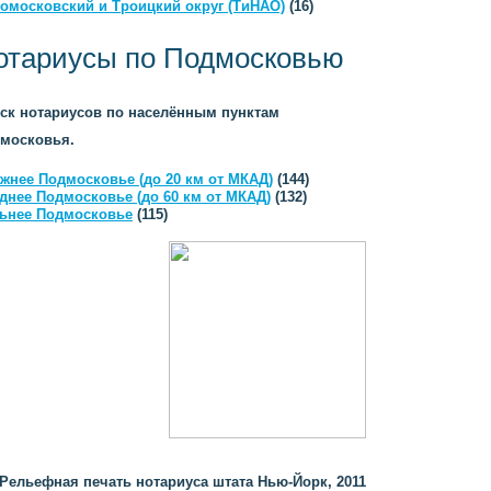
омосковский и Троицкий округ (ТиНАО)
(16)
отариусы по Подмосковью
ск нотариусов по населённым пунктам
московья.
жнее Подмосковье (до 20 км от МКАД)
(144)
днее Подмосковье (до 60 км от МКАД)
(132)
ьнее Подмосковье
(115)
Рельефная печать нотариуса штата Нью-Йорк, 2011