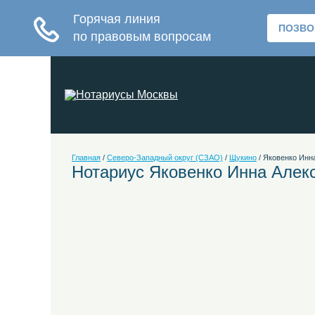
Главная
/
Северо-Западный округ (СЗАО)
/
Щукино
/
Яковенко Инн
Нотариус Яковенко Инна Алек