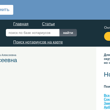
Главная
Статьи
Онл
Поиск нотариусов на карте
Для
а Алексеевна
сеевна
окр
но 
Н
Пои
Все
Сок
Зам
Арб