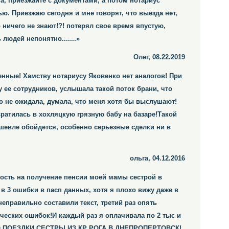
на, приезжайте с документами, а потом нотариус
ю. Приезжаю сегодня и мне говорят, что выезда нет,
 ничего не знают!?! потерял свое время впустую,
людей непонятно.......»
Олег, 08.22.2019
ненные! Хамству нотариусу Яковенко нет аналогов! При
 ее сотрудников, услышала такой поток брани, что
о не ожидала, думала, что меня хотя бы выслушают!
вратилась в хохляцкую грязную бабу на базаре!Такой
шевле обойдется, особенно серьезные сделки ни в
ольга, 04.12.2016
ость на получение пенсии моей мамы сестрой в
в 3 ошибки в пасп данных, хотя я плохо вижу даже в
еправильно составили текст, третий раз опять
ческих ошибок!И каждый раз я оплачивала по 2 тыс и
ОГО ПОЕЗДКИ СЕСТРЫ ИЗ КР РОГА В ДНЕПРОПЕРТОВСК!