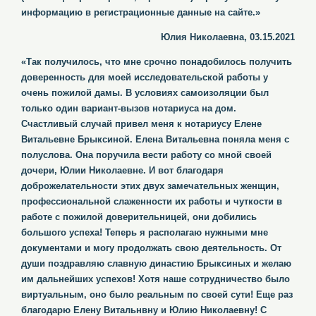
информацию в регистрационные данные на сайте.»
Юлия Николаевна, 03.15.2021
«Так получилось, что мне срочно понадобилось получить
доверенность для моей исследовательской работы у
очень пожилой дамы. В условиях самоизоляции был
только один вариант-вызов нотариуса на дом.
Счастливый случай привел меня к нотариусу Елене
Витальевне Брыксиной. Елена Витальевна поняла меня с
полуслова. Она поручила вести работу со мной своей
дочери, Юлии Николаевне. И вот благодаря
доброжелательности этих двух замечательных женщин,
профессиональной слаженности их работы и чуткости в
работе с пожилой доверительницей, они добились
большого успеха! Теперь я располагаю нужными мне
документами и могу продолжать свою деятельность. От
души поздравляю славную династию Брыксиных и желаю
им дальнейших успехов! Хотя наше сотрудничество было
виртуальным, оно было реальным по своей сути! Еще раз
благодарю Елену Витальнвну и Юлию Николаевну! С