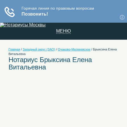
МЕНЮ
Главная
/
Западный округ (ЗАО)
/
Очаково-Матвеевское
/
Брыксина Елена
Витальевна
Нотариус Брыксина Елена
Витальевна