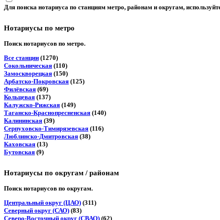
Для поиска нотариуса по станциям метро, районам и округам, используйт
Нотариусы по метро
Поиск нотариусов по метро.
Все станции
(1270)
Сокольническая
(110)
Замоскворецкая
(150)
Арбатско-Покровская
(125)
Филёвская
(69)
Кольцевая
(137)
Калужско-Рижская
(149)
Таганско-Краснопресненская
(140)
Калининская
(39)
Серпуховско-Тимирязевская
(116)
Люблинско-Дмитровская
(38)
Каховская
(13)
Бутовская
(9)
Нотариусы по округам / районам
Поиск нотариусов по округам.
Центральный округ (ЦАО)
(311)
Северный округ (САО)
(83)
Северо-Восточный округ (СВАО)
(62)