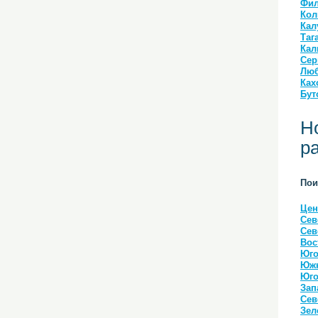
Фил
Кол
Кал
Таг
Кал
Сер
Люб
Ках
Бут
Н
р
Пои
Цен
Сев
Сев
Вос
Юго
Южн
Юго
Зап
Сев
Зел