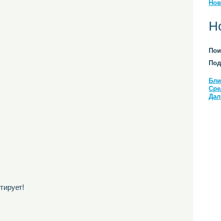
Нов
Н
Пои
Под
Бли
Сре
Дал
тирует!