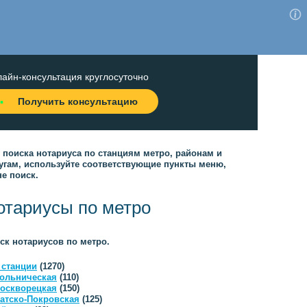
айн-консультация круглосуточно
Получить консультацию
 поиска нотариуса по станциям метро, районам и
угам, используйте соответствующие пункты меню,
не поиск.
отариусы по метро
ск нотариусов по метро.
 станции
(1270)
ольническая
(110)
оскворецкая
(150)
атско-Покровская
(125)