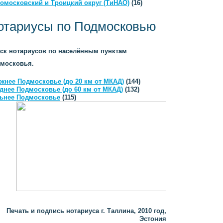
омосковский и Троицкий округ (ТиНАО)
(16)
отариусы по Подмосковью
ск нотариусов по населённым пунктам
московья.
жнее Подмосковье (до 20 км от МКАД)
(144)
днее Подмосковье (до 60 км от МКАД)
(132)
ьнее Подмосковье
(115)
Печать и подпись нотариуса г. Таллина, 2010 год,
Эстония