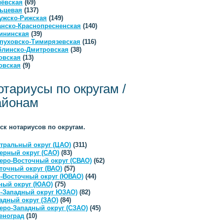
ёвская
(69)
ьцевая
(137)
ужско-Рижская
(149)
анско-Краснопресненская
(140)
ининская
(39)
пуховско-Тимирязевская
(116)
линско-Дмитровская
(38)
овская
(13)
овская
(9)
отариусы по округам /
айонам
ск нотариусов по округам.
тральный округ (ЦАО)
(311)
ерный округ (САО)
(83)
еро-Восточный округ (СВАО)
(62)
точный округ (ВАО)
(57)
-Восточный округ (ЮВАО)
(44)
ый округ (ЮАО)
(75)
-Западный округ ЮЗАО)
(82)
адный округ (ЗАО)
(84)
еро-Западный округ (СЗАО)
(45)
еноград
(10)