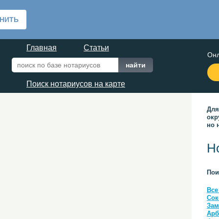
Главная
Статьи
Онл
Поиск нотариусов на карте
Для
окр
но 
Н
Пои
Все
Сок
Зам
Арб