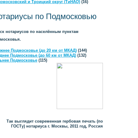
омосковский и Троицкий округ (ТиНАО)
(16)
отариусы по Подмосковью
ск нотариусов по населённым пунктам
московья.
жнее Подмосковье (до 20 км от МКАД)
(144)
днее Подмосковье (до 60 км от МКАД)
(132)
ьнее Подмосковье
(115)
Так выглядит современная гербовая печать (по
ГОСТу) нотариуса г. Москвы, 2011 год, Россия