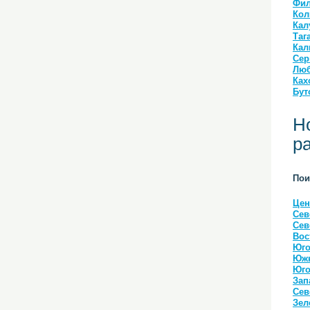
Фил
Кол
Кал
Таг
Кал
Сер
Люб
Ках
Бут
Н
р
Пои
Цен
Сев
Сев
Вос
Юго
Южн
Юго
Зап
Сев
Зел