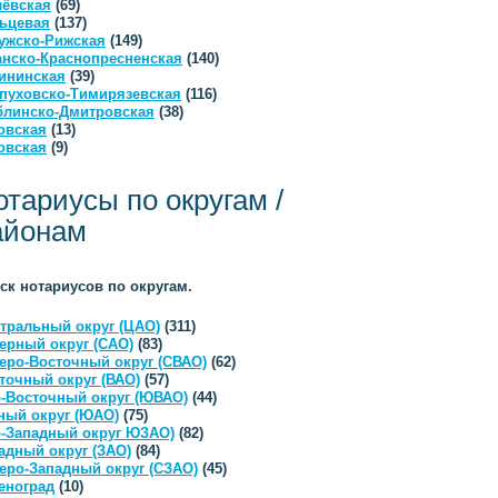
ёвская
(69)
ьцевая
(137)
ужско-Рижская
(149)
анско-Краснопресненская
(140)
ининская
(39)
пуховско-Тимирязевская
(116)
линско-Дмитровская
(38)
овская
(13)
овская
(9)
отариусы по округам /
айонам
ск нотариусов по округам.
тральный округ (ЦАО)
(311)
ерный округ (САО)
(83)
еро-Восточный округ (СВАО)
(62)
точный округ (ВАО)
(57)
-Восточный округ (ЮВАО)
(44)
ый округ (ЮАО)
(75)
-Западный округ ЮЗАО)
(82)
адный округ (ЗАО)
(84)
еро-Западный округ (СЗАО)
(45)
еноград
(10)