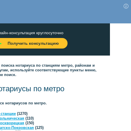
айн-консультация круглосуточно
Получить консультацию
 поиска нотариуса по станциям метро, районам и
угам, используйте соответствующие пункты меню,
не поиск.
отариусы по метро
ск нотариусов по метро.
 станции
(1270)
ольническая
(110)
оскворецкая
(150)
атско-Покровская
(125)