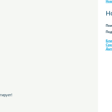
Нов
Н
Пои
Под
Бли
Сре
Дал
тирует!