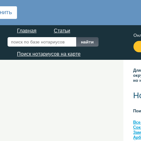
Главная
Статьи
Онл
Поиск нотариусов на карте
Для
окр
но 
Н
Пои
Все
Сок
Зам
Арб