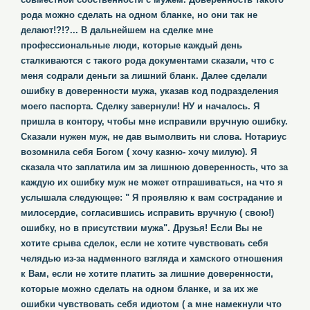
рода можно сделать на одном бланке, но они так не
делают!?!?... В дальнейшем на сделке мне
профессиональные люди, которые каждый день
сталкиваются с такого рода документами сказали, что с
меня содрали деньги за лишний бланк. Далее сделали
ошибку в доверенности мужа, указав код подразделения
моего паспорта. Сделку завернули! НУ и началось. Я
пришла в контору, чтобы мне исправили вручную ошибку.
Сказали нужен муж, не дав вымолвить ни слова. Нотариус
возомнила себя Богом ( хочу казню- хочу милую). Я
сказала что заплатила им за лишнюю доверенность, что за
каждую их ошибку муж не может отпрашиваться, на что я
услышала следующее: " Я проявляю к вам сострадание и
милосердие, согласившись исправить вручную ( свою!)
ошибку, но в присутствии мужа". Друзья! Если Вы не
хотите срыва сделок, если не хотите чувствовать себя
челядью из-за надменного взгляда и хамского отношения
к Вам, если не хотите платить за лишние доверенности,
которые можно сделать на одном бланке, и за их же
ошибки чувствовать себя идиотом ( а мне намекнули что