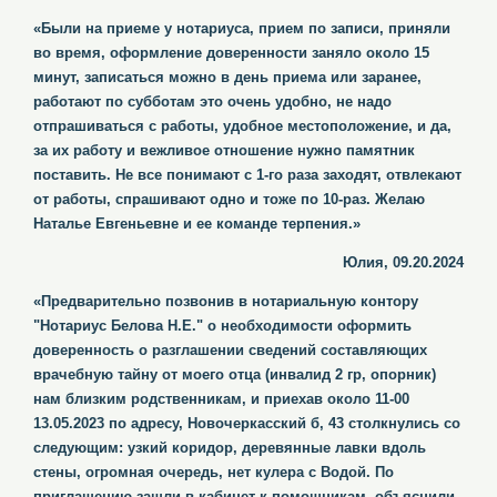
«Были на приеме у нотариуса, прием по записи, приняли
во время, оформление доверенности заняло около 15
минут, записаться можно в день приема или заранее,
работают по субботам это очень удобно, не надо
отпрашиваться с работы, удобное местоположение, и да,
за их работу и вежливое отношение нужно памятник
поставить. Не все понимают с 1-го раза заходят, отвлекают
от работы, спрашивают одно и тоже по 10-раз. Желаю
Наталье Евгеньевне и ее команде терпения.»
Юлия, 09.20.2024
«Предварительно позвонив в нотариальную контору
"Нотариус Белова Н.Е." о необходимости оформить
доверенность о разглашении сведений составляющих
врачебную тайну от моего отца (инвалид 2 гр, опорник)
нам близким родственникам, и приехав около 11-00
13.05.2023 по адресу, Новочеркасский б, 43 столкнулись со
следующим: узкий коридор, деревянные лавки вдоль
стены, огромная очередь, нет кулера с Водой. По
приглашению зашли в кабинет к помощникам, объяснили