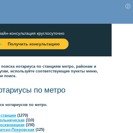
айн-консультация круглосуточно
Получить консультацию
 поиска нотариуса по станциям метро, районам и
угам, используйте соответствующие пункты меню,
не поиск.
отариусы по метро
ск нотариусов по метро.
 станции
(1270)
ольническая
(110)
оскворецкая
(150)
атско-Покровская
(125)