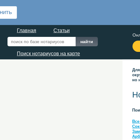
Главная
Статьи
Онл
Поиск нотариусов на карте
Для
окр
но 
Н
Пои
Все
Сок
Зам
Арб