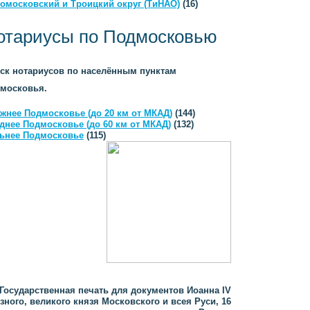
омосковский и Троицкий округ (ТиНАО)
(16)
отариусы по Подмосковью
ск нотариусов по населённым пунктам
московья.
жнее Подмосковье (до 20 км от МКАД)
(144)
днее Подмосковье (до 60 км от МКАД)
(132)
ьнее Подмосковье
(115)
Государственная печать для документов Иоанна IV
зного, великого князя Московского и всея Руси, 16