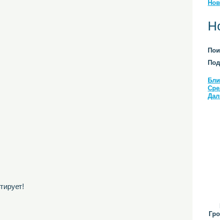
Нов
Н
Пои
Под
Бли
Сре
Дал
тирует!
Гро