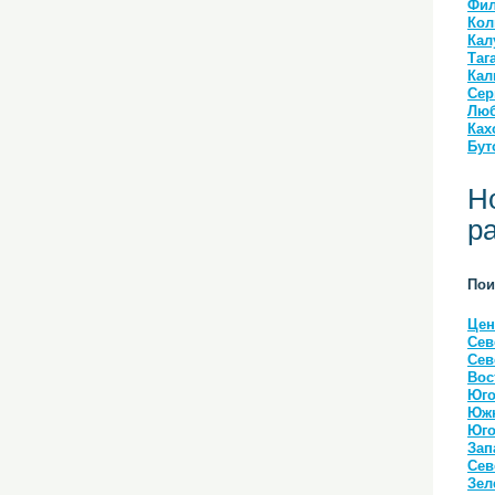
Фил
Кол
Кал
Таг
Кал
Сер
Люб
Ках
Бут
Н
р
Пои
Цен
Сев
Сев
Вос
Юго
Южн
Юго
Зап
Сев
Зел