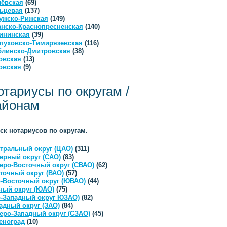
ёвская
(69)
ьцевая
(137)
ужско-Рижская
(149)
анско-Краснопресненская
(140)
ининская
(39)
пуховско-Тимирязевская
(116)
линско-Дмитровская
(38)
овская
(13)
овская
(9)
отариусы по округам /
айонам
ск нотариусов по округам.
тральный округ (ЦАО)
(311)
ерный округ (САО)
(83)
еро-Восточный округ (СВАО)
(62)
точный округ (ВАО)
(57)
-Восточный округ (ЮВАО)
(44)
ый округ (ЮАО)
(75)
-Западный округ ЮЗАО)
(82)
адный округ (ЗАО)
(84)
еро-Западный округ (СЗАО)
(45)
еноград
(10)