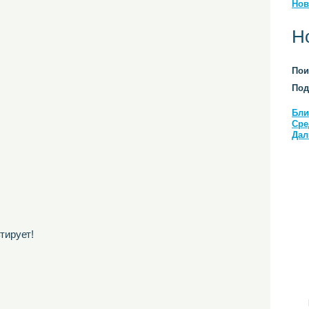
Нов
Н
Пои
Под
Бли
Сре
Дал
тирует!