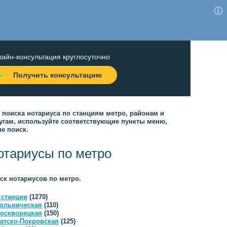
айн-консультация круглосуточно
Получить консультацию
 поиска нотариуса по станциям метро, районам и
угам, используйте соответствующие пункты меню,
не поиск.
отариусы по метро
ск нотариусов по метро.
 станции
(1270)
ольническая
(110)
оскворецкая
(150)
атско-Покровская
(125)