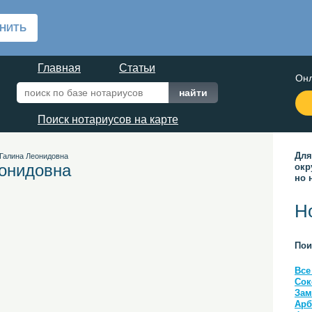
Главная
Статьи
Онл
Поиск нотариусов на карте
Для
Галина Леонидовна
онидовна
окр
но 
Н
Пои
Все
Сок
Зам
Арб