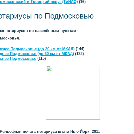
омосковский и Троицкий округ (ТиНАО)
(16)
отариусы по Подмосковью
ск нотариусов по населённым пунктам
московья.
жнее Подмосковье (до 20 км от МКАД)
(144)
днее Подмосковье (до 60 км от МКАД)
(132)
ьнее Подмосковье
(115)
Рельефная печать нотариуса штата Нью-Йорк, 2011