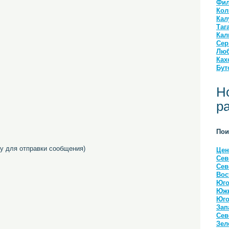
Фил
Кол
Кал
Таг
Кал
Сер
Люб
Ках
Бут
Н
р
Пои
 для отправки сообщения)
Цен
Сев
Сев
Вос
Юго
Южн
Юго
Зап
Сев
Зел