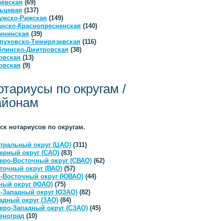
ёвская
(69)
ьцевая
(137)
ужско-Рижская
(149)
анско-Краснопресненская
(140)
ининская
(39)
пуховско-Тимирязевская
(116)
линско-Дмитровская
(38)
овская
(13)
овская
(9)
отариусы по округам /
айонам
ск нотариусов по округам.
тральный округ (ЦАО)
(311)
ерный округ (САО)
(83)
еро-Восточный округ (СВАО)
(62)
точный округ (ВАО)
(57)
-Восточный округ (ЮВАО)
(44)
ый округ (ЮАО)
(75)
-Западный округ ЮЗАО)
(82)
адный округ (ЗАО)
(84)
еро-Западный округ (СЗАО)
(45)
еноград
(10)