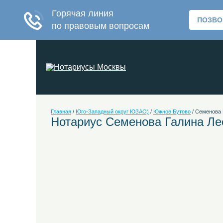
Главная
/
Юго-Западный округ ЮЗАО)
/
Южное Бутово
/
Семенова 
Нотариус Семенова Галина Ле