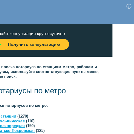
айн-консультация круглосуточно
Получить консультацию
 поиска нотариуса по станциям метро, районам и
угам, используйте соответствующие пункты меню,
не поиск.
отариусы по метро
ск нотариусов по метро.
 станции
(1270)
ольническая
(110)
оскворецкая
(150)
атско-Покровская
(125)