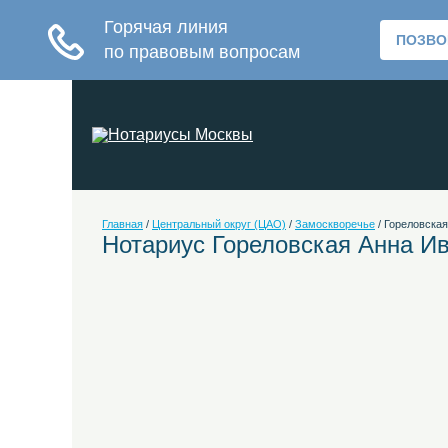
Главная
/
Центральный округ (ЦАО)
/
Замоскворечье
/
Гореловская
Нотариус Гореловская Анна И