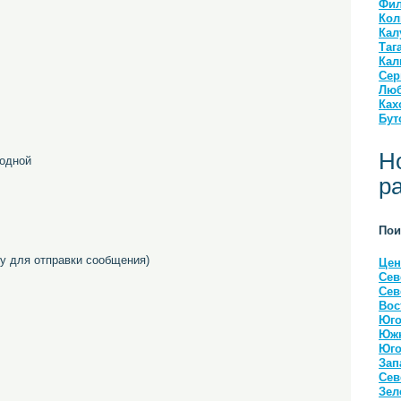
Фил
Кол
Кал
Таг
Кал
Сер
Люб
Ках
Бут
Н
ходной
р
Пои
 для отправки сообщения)
Цен
Сев
Сев
Вос
Юго
Южн
Юго
Зап
Сев
Зел