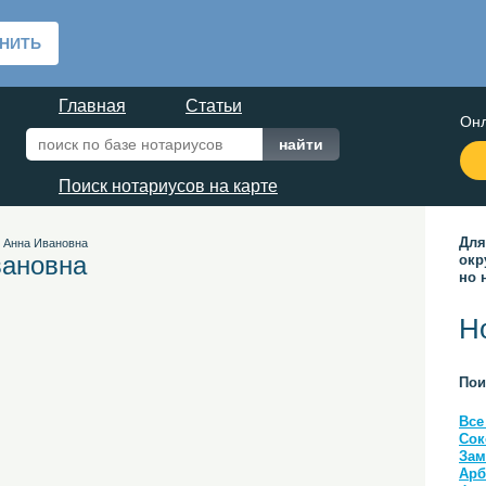
Главная
Статьи
Онл
Поиск нотариусов на карте
Для
 Анна Ивановна
вановна
окр
но 
Н
Пои
Все
Сок
Зам
Арб