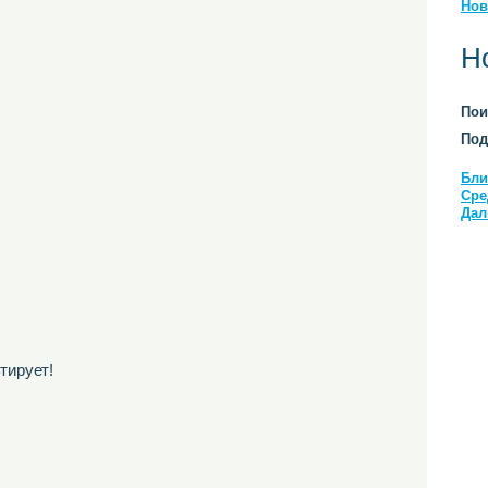
Нов
Н
Пои
Под
Бли
Сре
Дал
тирует!