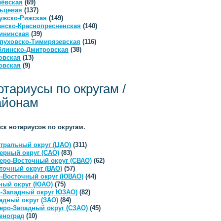
ёвская
(69)
ьцевая
(137)
ужско-Рижская
(149)
анско-Краснопресненская
(140)
ининская
(39)
пуховско-Тимирязевская
(116)
линско-Дмитровская
(38)
овская
(13)
овская
(9)
отариусы по округам /
айонам
ск нотариусов по округам.
тральный округ (ЦАО)
(311)
ерный округ (САО)
(83)
еро-Восточный округ (СВАО)
(62)
точный округ (ВАО)
(57)
-Восточный округ (ЮВАО)
(44)
ый округ (ЮАО)
(75)
-Западный округ ЮЗАО)
(82)
адный округ (ЗАО)
(84)
еро-Западный округ (СЗАО)
(45)
еноград
(10)