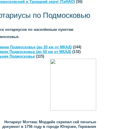
омосковский и Троицкий округ (ТиНАО)
(16)
отариусы по Подмосковью
ск нотариусов по населённым пунктам
московья.
жнее Подмосковье (до 20 км от МКАД)
(144)
днее Подмосковье (до 60 км от МКАД)
(132)
ьнее Подмосковье
(115)
Нотариус Мэттиас Мордейк скрепил сей печатью
документ в 1756 году в городе Ютерзен, Германия