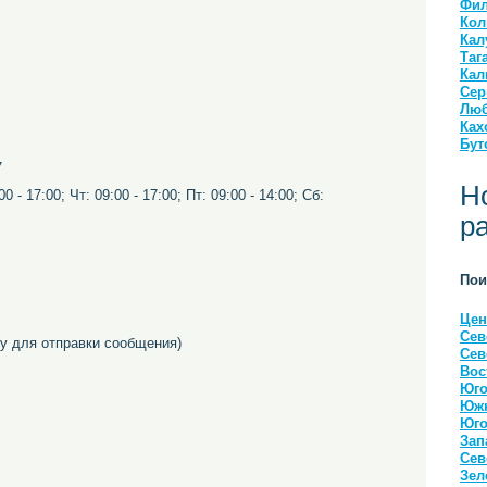
Фил
Кол
Кал
Таг
Кал
Сер
Люб
Ках
Бут
7
Н
0 - 17:00; Чт: 09:00 - 17:00; Пт: 09:00 - 14:00; Сб:
р
Пои
Цен
Сев
 для отправки сообщения)
Сев
Вос
Юго
Южн
Юго
Зап
Сев
Зел