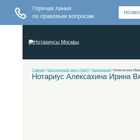
Главная
/
Центральный округ (ЦАО)
/
Басманный
/
Алексахина Ири
Нотариус Алексахина Ирина В