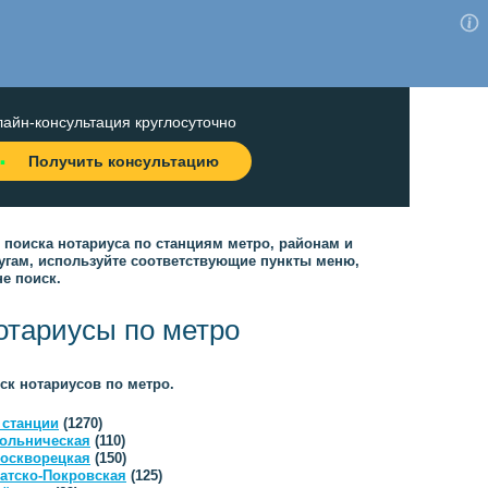
айн-консультация круглосуточно
Получить консультацию
 поиска нотариуса по станциям метро, районам и
угам, используйте соответствующие пункты меню,
не поиск.
отариусы по метро
ск нотариусов по метро.
 станции
(1270)
ольническая
(110)
оскворецкая
(150)
атско-Покровская
(125)