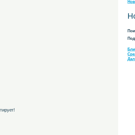
Нов
Н
Пои
Под
Бли
Сре
Дал
тирует!