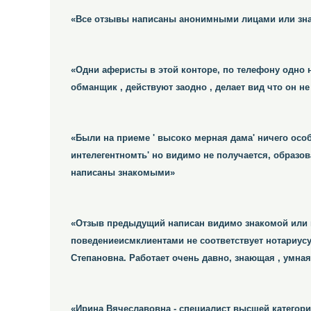
«Все отзывы написаны анонимными лицами или знако
«Одни аферисты в этой конторе, по телефону одно 
обманщик , действуют заодно , делает вид что он не
«Были на приеме ' высоко мерная дама' ничего особе
интелегентномть' но видимо не получается, образ
написаны знакомыми»
«Отзыв предыдущий написан видимо знакомой или п
поведениеисмклиентами не соответствует нотариусу
Степановна. Работает очень давно, знающая , умна
«Ирина Вячеславовна - специалист высшей категори