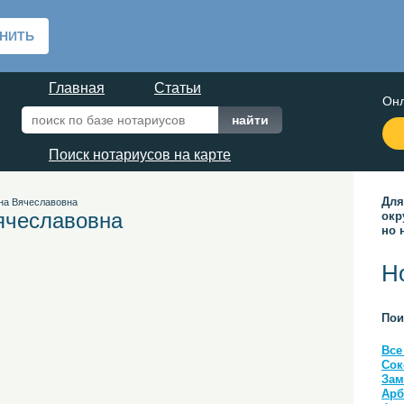
Главная
Статьи
Онл
Поиск нотариусов на карте
Для
на Вячеславовна
ячеславовна
окр
но 
Н
Пои
Все
Сок
Зам
Арб