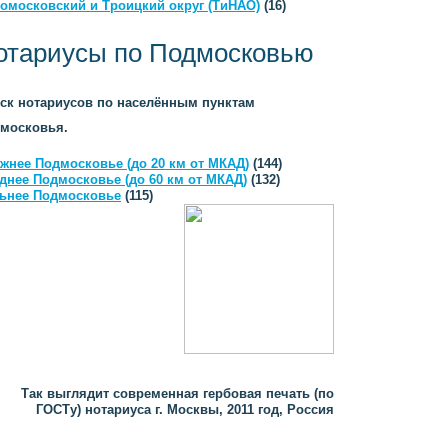
омосковский и Троицкий округ (ТиНАО)
(16)
отариусы по Подмосковью
ск нотариусов по населённым пунктам
московья.
жнее Подмосковье (до 20 км от МКАД)
(144)
днее Подмосковье (до 60 км от МКАД)
(132)
ьнее Подмосковье
(115)
Так выглядит современная гербовая печать (по
ГОСТу) нотариуса г. Москвы, 2011 год, Россия