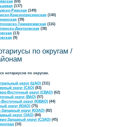
ёвская
(69)
ьцевая
(137)
ужско-Рижская
(149)
анско-Краснопресненская
(140)
ининская
(39)
пуховско-Тимирязевская
(116)
линско-Дмитровская
(38)
овская
(13)
овская
(9)
отариусы по округам /
айонам
ск нотариусов по округам.
тральный округ (ЦАО)
(311)
ерный округ (САО)
(83)
еро-Восточный округ (СВАО)
(62)
точный округ (ВАО)
(57)
-Восточный округ (ЮВАО)
(44)
ый округ (ЮАО)
(75)
-Западный округ ЮЗАО)
(82)
адный округ (ЗАО)
(84)
еро-Западный округ (СЗАО)
(45)
еноград
(10)