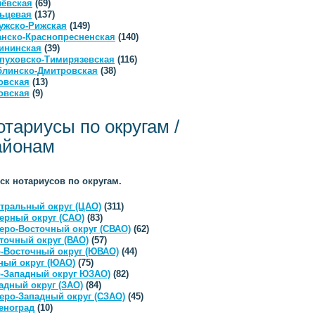
ёвская
(69)
ьцевая
(137)
ужско-Рижская
(149)
анско-Краснопресненская
(140)
ининская
(39)
пуховско-Тимирязевская
(116)
линско-Дмитровская
(38)
овская
(13)
овская
(9)
отариусы по округам /
айонам
ск нотариусов по округам.
тральный округ (ЦАО)
(311)
ерный округ (САО)
(83)
еро-Восточный округ (СВАО)
(62)
точный округ (ВАО)
(57)
-Восточный округ (ЮВАО)
(44)
ый округ (ЮАО)
(75)
-Западный округ ЮЗАО)
(82)
адный округ (ЗАО)
(84)
еро-Западный округ (СЗАО)
(45)
еноград
(10)