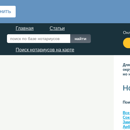
Главная
Статьи
Онл
Поиск нотариусов на карте
Для
окр
но 
Н
Пои
Все
Сок
Зам
Арб