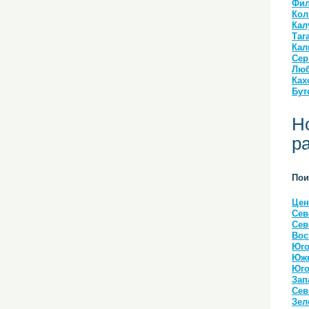
Фил
Кол
Кал
Таг
Кал
Сер
Люб
Ках
Бут
Н
р
Пои
Цен
Сев
Сев
Вос
Юго
Южн
Юго
Зап
Сев
Зел