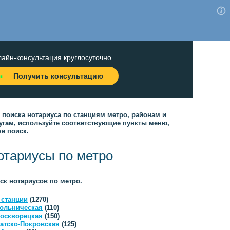
айн-консультация круглосуточно
Получить консультацию
 поиска нотариуса по станциям метро, районам и
угам, используйте соответствующие пункты меню,
не поиск.
отариусы по метро
ск нотариусов по метро.
 станции
(1270)
ольническая
(110)
оскворецкая
(150)
атско-Покровская
(125)