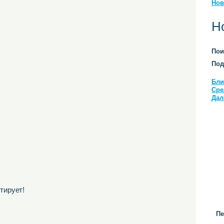
Нов
Н
Пои
Под
Бли
Сре
Дал
тирует!
Пе