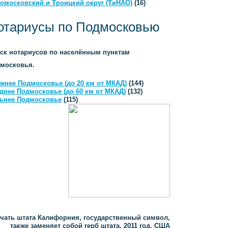
омосковский и Троицкий округ (ТиНАО)
(16)
отариусы по Подмосковью
ск нотариусов по населённым пунктам
московья.
жнее Подмосковье (до 20 км от МКАД)
(144)
днее Подмосковье (до 60 км от МКАД)
(132)
ьнее Подмосковье
(115)
чать штата Калифорния, государственный символ,
также заменяет собой герб штата, 2011 год, США